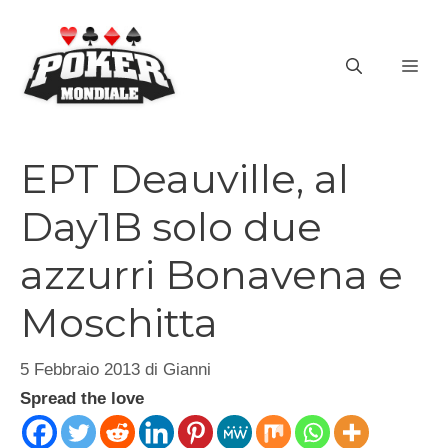
Vai
al
ME
contenuto
EPT Deauville, al
Day1B solo due
azzurri Bonavena e
Moschitta
5 Febbraio 2013
di
Gianni
Spread the love