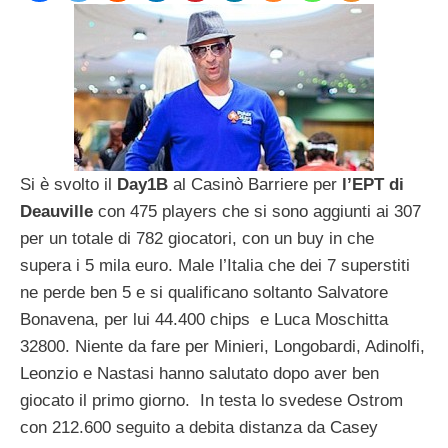
Si è svolto il
Day1B
al Casinò Barriere per
l’EPT di
Deauville
con 475 players che si sono aggiunti ai 307
per un totale di 782 giocatori, con un buy in che
supera i 5 mila euro. Male l’Italia che dei 7 superstiti
ne perde ben 5 e si qualificano soltanto Salvatore
Bonavena, per lui 44.400 chips e Luca Moschitta
32800. Niente da fare per Minieri, Longobardi, Adinolfi,
Leonzio e Nastasi hanno salutato dopo aver ben
giocato il primo giorno. In testa lo svedese Ostrom
con 212.600 seguito a debita distanza da Casey