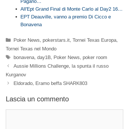
Pagano…
All'Ept Grand Final di Monte Carlo al Day2 16…
EPT Deauville, vanno a premio Di Cicco e
Bonavena
Categorie
Poker News
,
pokerstars.it
,
Tornei Texas Europa
,
Tornei Texas nel Mondo
Tag
bonavena
,
day1B
,
Poker News
,
poker room
Aussie Millions Challenge, la spunta il russo
Kurganov
Eldorado, Eramo beffa SHARK803
Lascia un commento
Commento