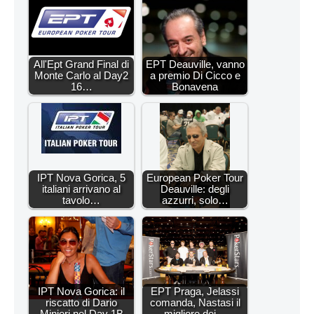
All'Ept Grand Final di
EPT Deauville, vanno
Monte Carlo al Day2
a premio Di Cicco e
16…
Bonavena
IPT Nova Gorica, 5
European Poker Tour
italiani arrivano al
Deauville: degli
tavolo…
azzurri, solo…
IPT Nova Gorica: il
EPT Praga, Jelassi
riscatto di Dario
comanda, Nastasi il
Minieri nel Day 1B
migliore dei…