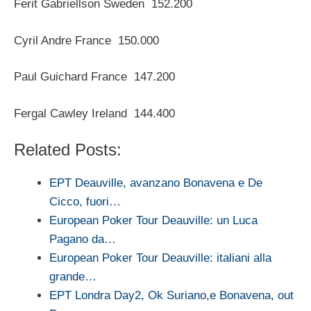
Ferit Gabriellson Sweden 152.200
Cyril Andre France 150.000
Paul Guichard France 147.200
Fergal Cawley Ireland 144.400
Related Posts:
EPT Deauville, avanzano Bonavena e De
Cicco, fuori…
European Poker Tour Deauville: un Luca
Pagano da…
European Poker Tour Deauville: italiani alla
grande…
EPT Londra Day2, Ok Suriano,e Bonavena, out