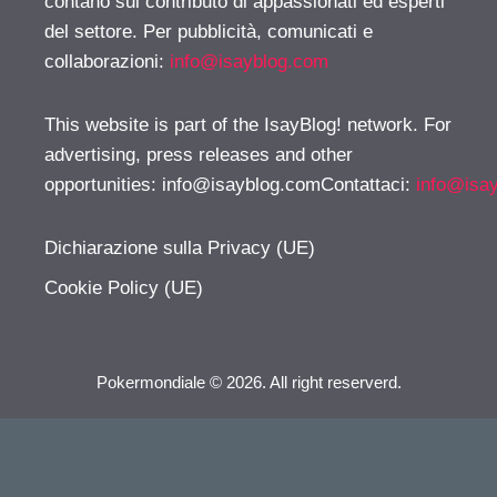
contano sul contributo di appassionati ed esperti
del settore. Per pubblicità, comunicati e
collaborazioni:
info@isayblog.com
This website is part of the IsayBlog! network. For
advertising, press releases and other
opportunities:
info@isayblog.comContattaci
:
info@isa
Dichiarazione sulla Privacy (UE)
Cookie Policy (UE)
Pokermondiale © 2026. All right reserverd.