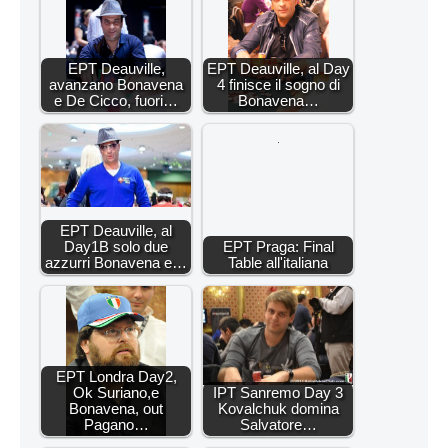
EPT Deauville,
EPT Deauville, al Day
avanzano Bonavena
4 finisce il sogno di
e De Cicco, fuori…
Bonavena…
EPT Deauville, al
Day1B solo due
EPT Praga: Final
azzurri Bonavena e…
Table all'italiana
EPT Londra Day2,
Ok Suriano,e
IPT Sanremo Day 3
Bonavena, out
Kovalchuk domina
Pagano…
Salvatore…