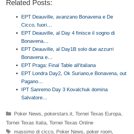
Related Posts:
EPT Deauville, avanzano Bonavena e De
Cicco, fuori…
EPT Deauville, al Day 4 finisce il sogno di
Bonavena…
EPT Deauville, al Day1B solo due azzurri
Bonavena e…
EPT Praga: Final Table all'italiana
EPT Londra Day2, Ok Suriano,e Bonavena, out
Pagano…
IPT Sanremo Day 3 Kovalchuk domina
Salvatore…
Categorie
Poker News
,
pokerstars.it
,
Tornei Texas Europa
,
Tornei Texas Italia
,
Tornei Texas Online
Tag
massimo di cicco
,
Poker News
,
poker room
,