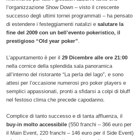
l’organizzazione Show Down – visto il crescente
successo degli ultimi tornei programmati – ha pensato
di estendere i festeggiamenti natalizi e
salutare la
fine del 2009 con un bell’evento pokeristico, il
prestigioso “Old year poker”
.
L’appuntamento è per il
29 Dicembre alle ore 21:00
nella cornice della splendida sala panoramica
all’interno del ristorante “La perla del lago”, e sono
attesi per l’occasione numerosi pro poker players e
semplici appassionati, pronti a sfidarsi a colpi di bluff
nel festoso clima che precede capodanno.
Complice di tanto successo e di tanta affluenza, il
buy-in molto accessibile
(550 franchi – 366 euro per
il Main Event, 220 franchi – 146 euro per il Side Event)