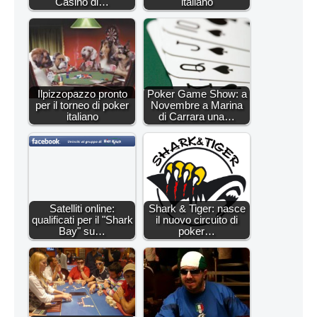
Casinò di…
italiano
Ilpizzopazzo pronto
Poker Game Show: a
per il torneo di poker
Novembre a Marina
italiano
di Carrara una…
Satelliti online:
Shark & Tiger: nasce
qualificati per il "Shark
il nuovo circuito di
Bay" su…
poker…