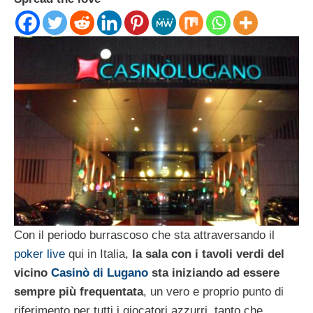
Con il periodo burrascoso che sta attraversando il
poker live
qui in Italia,
la sala con i tavoli verdi del
vicino
Casinò di Lugano
sta iniziando ad essere
sempre più frequentata
, un vero e proprio punto di
riferimento per tutti i giocatori azzurri, tanto che