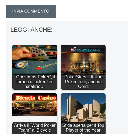
LEGGI ANCHE:
"Christmas Poker", il
PokerStars.it Italian
torneo di poker live
Poker Tour, ancora
natalizio…
Cordi
Arriva il "World Poker
Sfida aperta per il Top
Team" al Bicycle
Player of the Year