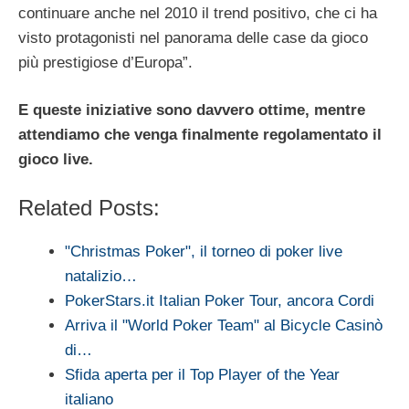
continuare anche nel 2010 il trend positivo, che ci ha
visto protagonisti nel panorama delle case da gioco
più prestigiose d’Europa”.
E queste iniziative sono davvero ottime, mentre
attendiamo che venga finalmente regolamentato il
gioco live.
Related Posts:
"Christmas Poker", il torneo di poker live
natalizio…
PokerStars.it Italian Poker Tour, ancora Cordi
Arriva il "World Poker Team" al Bicycle Casinò
di…
Sfida aperta per il Top Player of the Year
italiano