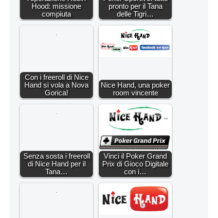
Hood: missione
pronto per il Tana
compiuta
delle Tigri…
Con i freeroll di Nice
Hand si vola a Nova
Nice Hand, una poker
Gorica!
room vincente
Senza sosta i freeroll
Vinci il Poker Grand
di Nice Hand per il
Prix di Gioco Digitale
Tana…
con i…