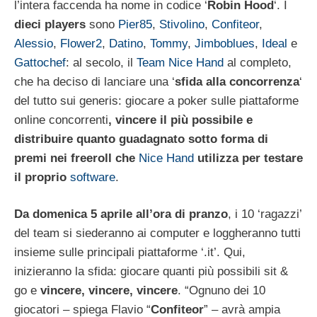
l’intera faccenda ha nome in codice ‘
Robin Hood
‘. I
dieci players
sono
Pier85
,
Stivolino
,
Confiteor
,
Alessio
,
Flower2
,
Datino
,
Tommy
,
Jimboblues
,
Ideal
e
Gattochef
: al secolo, il
Team Nice Hand
al completo,
che ha deciso di lanciare una ‘
sfida alla concorrenza
‘
del tutto sui generis: giocare a poker sulle piattaforme
online concorrenti
, vincere il più possibile e
distribuire quanto guadagnato sotto forma di
premi nei freeroll che
Nice Hand
utilizza per testare
il proprio
software
.
Da domenica 5 aprile all’ora di pranzo
, i 10 ‘ragazzi’
del team si siederanno ai computer e loggheranno tutti
insieme sulle principali piattaforme ‘.it’. Qui,
inizieranno la sfida: giocare quanti più possibili sit &
go e
vincere, vincere, vincere
. “Ognuno dei 10
giocatori – spiega Flavio “
Confiteor
” – avrà ampia