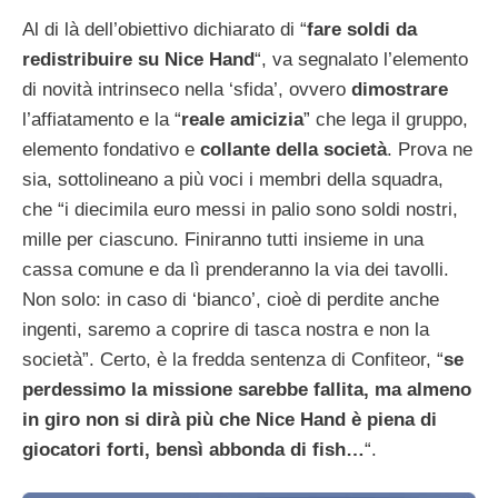
Al di là dell’obiettivo dichiarato di “
fare soldi da
redistribuire su Nice Hand
“, va segnalato l’elemento
di novità intrinseco nella ‘sfida’, ovvero
dimostrare
l’affiatamento e la “
reale amicizia
” che lega il gruppo,
elemento fondativo e
collante della società
. Prova ne
sia, sottolineano a più voci i membri della squadra,
che “i diecimila euro messi in palio sono soldi nostri,
mille per ciascuno. Finiranno tutti insieme in una
cassa comune e da lì prenderanno la via dei tavolli.
Non solo: in caso di ‘bianco’, cioè di perdite anche
ingenti, saremo a coprire di tasca nostra e non la
società”. Certo, è la fredda sentenza di Confiteor, “
se
perdessimo la missione sarebbe fallita, ma almeno
in giro non si dirà più che Nice Hand è piena di
giocatori forti, bensì abbonda di fish…
“.