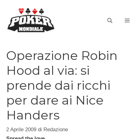
Vai
al
ME
contenuto
Operazione Robin
Hood al via: si
prende dai ricchi
per dare ai Nice
Handers
2 Aprile 2009
di
Redazione
Spread the love