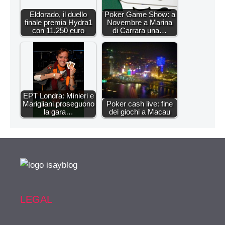
Eldorado, il duello
Poker Game Show: a
finale premia Hydra1
Novembre a Marina
con 11.250 euro
di Carrara una…
EPT Londra: Minieri e
Marigliani proseguono
Poker cash live: fine
la gara…
dei giochi a Macau
LEGAL