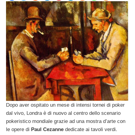
Dopo aver ospitato un mese di intensi tornei di poker
dal vivo, Londra è di nuovo al centro dello scenario
pokeristico mondiale grazie ad una mostra d’arte con
le opere di
Paul Cezanne
dedicate ai tavoli verdi.