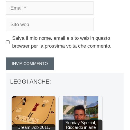
Email
Sito
web
Salva il mio nome, email e sito web in questo
browser per la prossima volta che commento.
LEGGI ANCHE:
Sunday Special,
Dream Job 2011,
Riccardo in arte