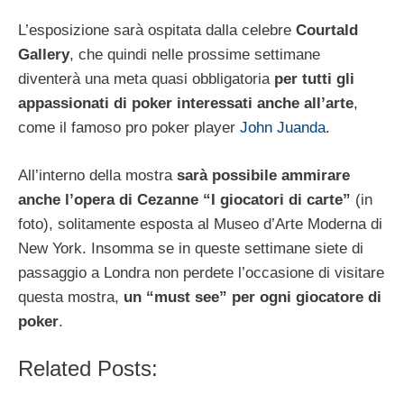
L’esposizione sarà ospitata dalla celebre
Courtald
Gallery
, che quindi nelle prossime settimane
diventerà una meta quasi obbligatoria
per tutti gli
appassionati di poker interessati anche all’arte
,
come il famoso pro poker player
John Juanda
.
All’interno della mostra
sarà possibile ammirare
anche l’opera di Cezanne “I giocatori di carte”
(in
foto), solitamente esposta al Museo d’Arte Moderna di
New York. Insomma se in queste settimane siete di
passaggio a Londra non perdete l’occasione di visitare
questa mostra,
un “must see” per ogni giocatore di
poker
.
Related Posts: