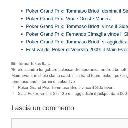
Poker Grand Prix: Tommaso Briotti domina il S
Poker Grand Prix: Vince Oreste Macera
Poker Grand Prix: Tommaso Briotti vince il Sid
Poker Grand Prix: Fernando Cimaglia vince il 
Poker Grand Prix: Tommaso Briotti si aggiudica
Festival del Poker di Venezia 2009: il Main Eve
Categorie
Tornei Texas Italia
Tag
alessandro longobardi
,
alessandro speranza
,
andrea benelli
Main Event
,
michele slama saad
,
nice hand team
,
poker
,
poker g
tommaso briotti
,
tornei di poker live
Poker Grand Prix: Tommaso Briotti vince il Side Event
Sisal Poker, vinci 6 Sit’n’Go e ti aggiudichi il jackpot da 5.000
Lascia un commento
Commento