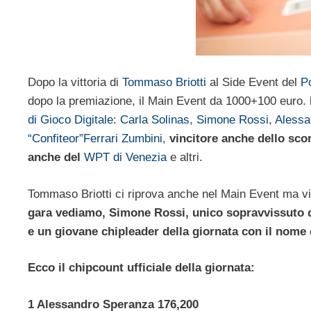
Dopo la vittoria di
Tommaso Briotti
al Side Event del
P
dopo la premiazione, il Main Event da 1000+100 euro.
di Gioco Digitale
:
Carla Solinas
,
Simone Rossi
,
Alessa
“Confiteor”Ferrari Zumbini
,
vincitore anche dello sco
anche del
WPT di Venezia
e altri.
Tommaso Briotti ci riprova anche nel Main Event ma vi
gara vediamo, Simone Rossi, unico sopravvissuto de
e un giovane chipleader della giornata con il nome
Ecco il chipcount ufficiale della giornata:
1 Alessandro Speranza 176,200