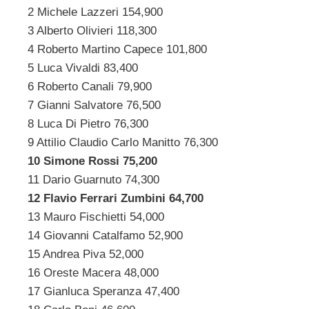
2 Michele Lazzeri 154,900
3 Alberto Olivieri 118,300
4 Roberto Martino Capece 101,800
5 Luca Vivaldi 83,400
6 Roberto Canali 79,900
7 Gianni Salvatore 76,500
8 Luca Di Pietro 76,300
9 Attilio Claudio Carlo Manitto 76,300
10 Simone Rossi 75,200
11 Dario Guarnuto 74,300
12 Flavio Ferrari Zumbini 64,700
13 Mauro Fischietti 54,000
14 Giovanni Catalfamo 52,900
15 Andrea Piva 52,000
16 Oreste Macera 48,000
17 Gianluca Speranza 47,400