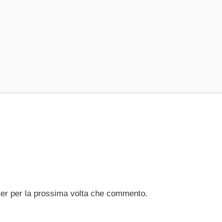
ser per la prossima volta che commento.