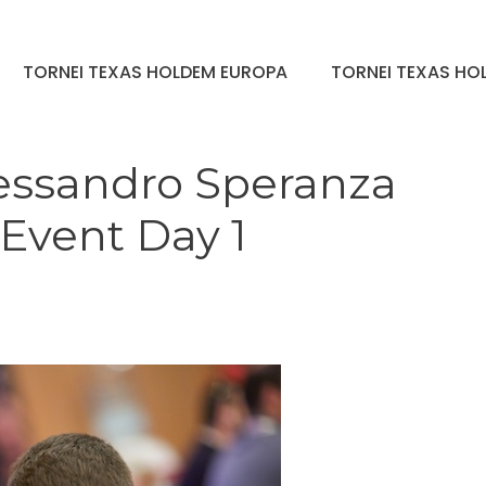
TORNEI TEXAS HOLDEM EUROPA
TORNEI TEXAS HOL
lessandro Speranza
 Event Day 1