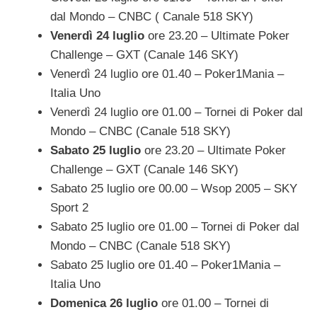
dal Mondo – CNBC ( Canale 518 SKY)
Venerdì 24 luglio
ore 23.20 – Ultimate Poker
Challenge – GXT (Canale 146 SKY)
Venerdì 24 luglio ore 01.40 – Poker1Mania –
Italia Uno
Venerdì 24 luglio ore 01.00 – Tornei di Poker dal
Mondo – CNBC (Canale 518 SKY)
Sabato 25 luglio
ore 23.20 – Ultimate Poker
Challenge – GXT (Canale 146 SKY)
Sabato 25 luglio ore 00.00 – Wsop 2005 – SKY
Sport 2
Sabato 25 luglio ore 01.00 – Tornei di Poker dal
Mondo – CNBC (Canale 518 SKY)
Sabato 25 luglio ore 01.40 – Poker1Mania –
Italia Uno
Domenica 26 luglio
ore 01.00 – Tornei di