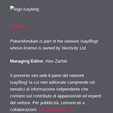
LEGAL
PokerMondiale is part of the network IsayBlog!
whose license is owned by Nectivity Ltd.
Managing Editor
: Alex Zarfati
Il presente sito web è parte del network
IsayBlog! la cui rete editoriale comprende siti
tematici di informazione indipendente che
contano sul contributo di appassionati ed esperti
del settore. Per pubblicità, comunicati e
collaborazioni:
info@isayblog.com