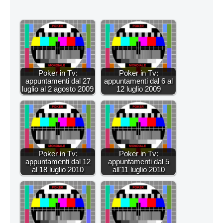
Poker in Tv:
Poker in Tv:
appuntamenti dal 27
appuntamenti dal 6 al
luglio al 2 agosto 2009
12 luglio 2009
Poker in Tv:
Poker in Tv:
appuntamenti dal 12
appuntamenti dal 5
al 18 luglio 2010
all'11 luglio 2010