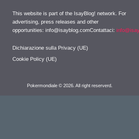
This website is part of the IsayBlog! network. For
advertising, press releases and other
opportunities:
info@isayblog.comContattaci
:
info@isa
Dichiarazione sulla Privacy (UE)
Cookie Policy (UE)
Pokermondiale © 2026. All right reserverd.