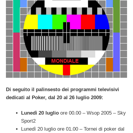
Di seguito il palinsesto dei programmi televisivi
dedicati al Poker, dal 20 al 26 luglio 2009:
Lunedì 20 luglio
ore 00.00 – Wsop 2005 – Sky
Sport2
Lunedì 20 luglio ore 01.00 – Tornei di poker dal