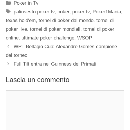
Categorie
Poker in Tv
Tag
palinsesto poker tv
,
poker
,
poker tv
,
Poker1Mania
,
texas hold'em
,
tornei di poker dal mondo
,
tornei di
poker live
,
tornei di poker mondiali
,
tornei di poker
online
,
ultimate poker challenge
,
WSOP
WPT Bellagio Cup: Alexandre Gomes campione
del torneo
Full Tilt entra nel Guinness dei Primati
Lascia un commento
Commento