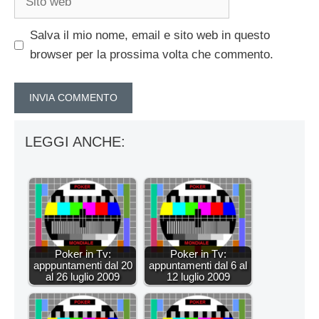
web
Salva il mio nome, email e sito web in questo
browser per la prossima volta che commento.
LEGGI ANCHE:
Poker in Tv:
Poker in Tv:
apppuntamenti dal 20
appuntamenti dal 6 al
al 26 luglio 2009
12 luglio 2009