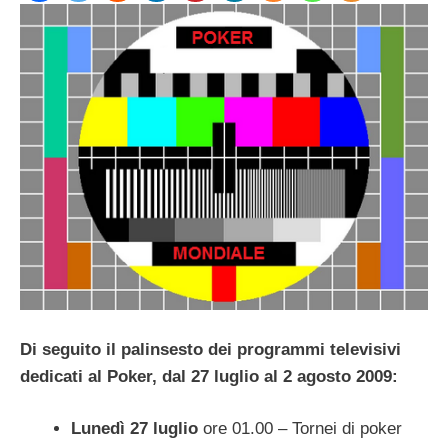
Di seguito il palinsesto dei programmi televisivi
dedicati al Poker, dal 27 luglio al 2 agosto 2009:
Lunedì 27 luglio
ore 01.00 – Tornei di poker