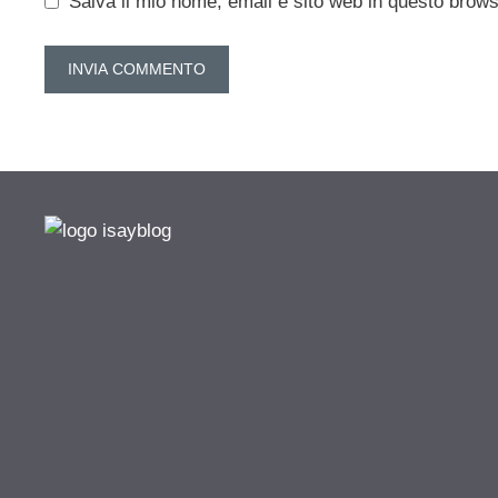
Salva il mio nome, email e sito web in questo brow