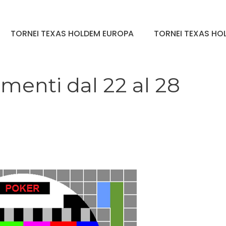
TORNEI TEXAS HOLDEM EUROPA
TORNEI TEXAS HOL
menti dal 22 al 28