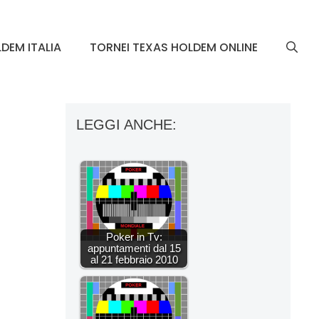
DEM ITALIA
TORNEI TEXAS HOLDEM ONLINE
LEGGI ANCHE:
Poker in Tv:
appuntamenti dal 15
al 21 febbraio 2010