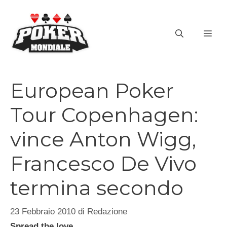
Vai
al
ME
contenuto
European Poker
Tour Copenhagen:
vince Anton Wigg,
Francesco De Vivo
termina secondo
23 Febbraio 2010
di
Redazione
Spread the love