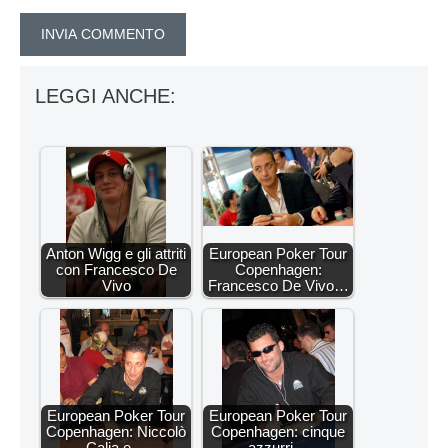
LEGGI ANCHE:
Anton Wigg e gli attriti
European Poker Tour
con Francesco De
Copenhagen:
Vivo
Francesco De Vivo…
European Poker Tour
European Poker Tour
Copenhagen: Niccolò
Copenhagen: cinque
Calia e…
azzurri…