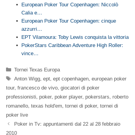
European Poker Tour Copenhagen: Niccolò
Calia e…
European Poker Tour Copenhagen: cinque
azzurri…
EPT Vilamoura: Toby Lewis conquista la vittoria
PokerStars Caribbean Adventure High Roller:
vince…
Categorie
Tornei Texas Europa
Tag
Anton Wigg
,
ept
,
ept copenhagen
,
european poker
tour
,
francesco de vivo
,
giocatori di poker
professionisti
,
poker
,
poker player
,
pokerstars
,
roberto
romanello
,
texas hold'em
,
tornei di poker
,
tornei di
poker live
Poker in Tv: appuntamenti dal 22 al 28 febbraio
2010