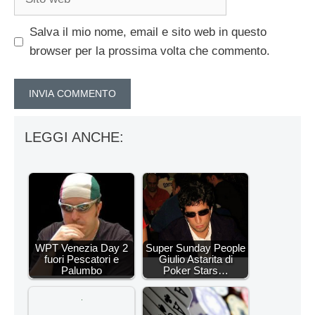
web
Salva il mio nome, email e sito web in questo
browser per la prossima volta che commento.
LEGGI ANCHE:
WPT Venezia Day 2
Super Sunday People
fuori Pescatori e
Giulio Astarita di
Palumbo
Poker Stars…