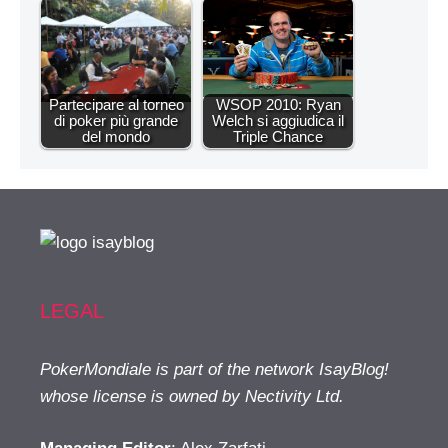
Partecipare al torneo
WSOP 2010: Ryan
di poker più grande
Welch si aggiudica il
del mondo
Triple Chance
LEGAL
PokerMondiale is part of the network IsayBlog!
whose license is owned by Nectivity Ltd.