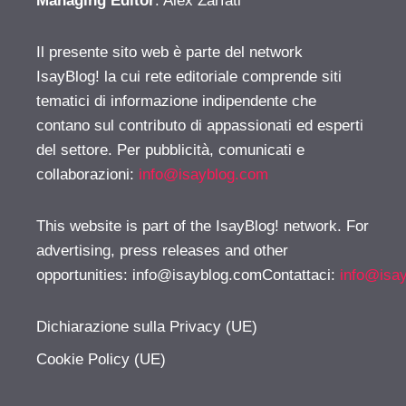
Managing Editor
: Alex Zarfati
Il presente sito web è parte del network
IsayBlog! la cui rete editoriale comprende siti
tematici di informazione indipendente che
contano sul contributo di appassionati ed esperti
del settore. Per pubblicità, comunicati e
collaborazioni:
info@isayblog.com
This website is part of the IsayBlog! network. For
advertising, press releases and other
opportunities:
info@isayblog.comContattaci
:
info@isa
Dichiarazione sulla Privacy (UE)
Cookie Policy (UE)