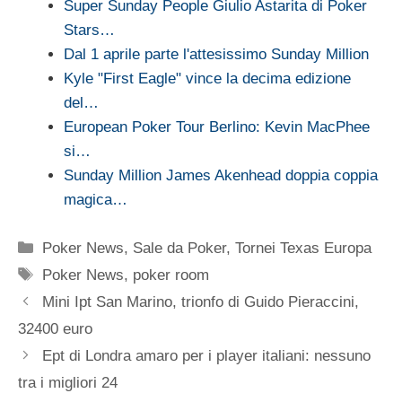
Super Sunday People Giulio Astarita di Poker
Stars…
Dal 1 aprile parte l'attesissimo Sunday Million
Kyle "First Eagle" vince la decima edizione
del…
European Poker Tour Berlino: Kevin MacPhee
si…
Sunday Million James Akenhead doppia coppia
magica…
Categorie
Poker News
,
Sale da Poker
,
Tornei Texas Europa
Tag
Poker News
,
poker room
Mini Ipt San Marino, trionfo di Guido Pieraccini,
32400 euro
Ept di Londra amaro per i player italiani: nessuno
tra i migliori 24