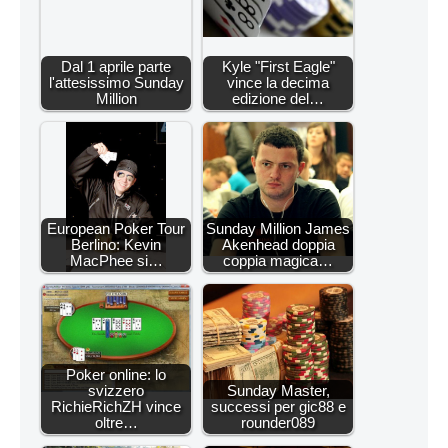
Dal 1 aprile parte
Kyle "First Eagle"
l'attesissimo Sunday
vince la decima
Million
edizione del…
European Poker Tour
Sunday Million James
Berlino: Kevin
Akenhead doppia
MacPhee si…
coppia magica…
Poker online: lo
svizzero
Sunday Master,
RichieRichZH vince
successi per gic88 e
oltre…
rounder089