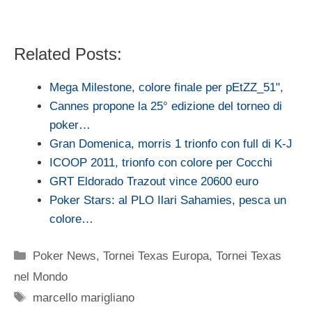
Related Posts:
Mega Milestone, colore finale per pEtZZ_51",
Cannes propone la 25° edizione del torneo di
poker…
Gran Domenica, morris 1 trionfo con full di K-J
ICOOP 2011, trionfo con colore per Cocchi
GRT Eldorado Trazout vince 20600 euro
Poker Stars: al PLO Ilari Sahamies, pesca un
colore…
Categorie
Poker News
,
Tornei Texas Europa
,
Tornei Texas
nel Mondo
Tag
marcello marigliano