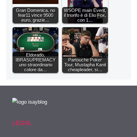
Gran Domenica, no
WSOPE main Event,
fear11 vince 9500
il trionfo è di Elio Fox,
euro, grazie…
con 1…
Eldorado,
IBRASUPREMACY
Partouche Poker
uno straordinario
Tour, Mustapha Kanit
colore da…
cheapleader, si…
LEGAL