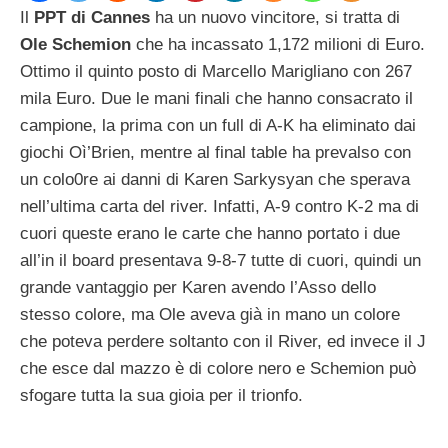
Il
PPT di Cannes
ha un nuovo vincitore, si tratta di
Ole Schemion
che ha incassato 1,172 milioni di Euro.
Ottimo il quinto posto di Marcello Marigliano con 267
mila Euro. Due le mani finali che hanno consacrato il
campione, la prima con un full di A-K ha eliminato dai
giochi Oì’Brien, mentre al final table ha prevalso con
un colo0re ai danni di Karen Sarkysyan che sperava
nell’ultima carta del river. Infatti, A-9 contro K-2 ma di
cuori queste erano le carte che hanno portato i due
all’in il board presentava 9-8-7 tutte di cuori, quindi un
grande vantaggio per Karen avendo l’Asso dello
stesso colore, ma Ole aveva già in mano un colore
che poteva perdere soltanto con il River, ed invece il J
che esce dal mazzo è di colore nero e Schemion può
sfogare tutta la sua gioia per il trionfo.