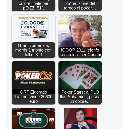
colore finale per
25° edizione del
pEtZZ_51",
torneo di poker…
Gran Domenica,
morris 1 trionfo con
ICOOP 2011, trionfo
full di K-J
con colore per Cocchi
GRT Eldorado
Poker Stars: al PLO
Trazout vince 20600
Ilari Sahamies, pesca
euro
un colore…