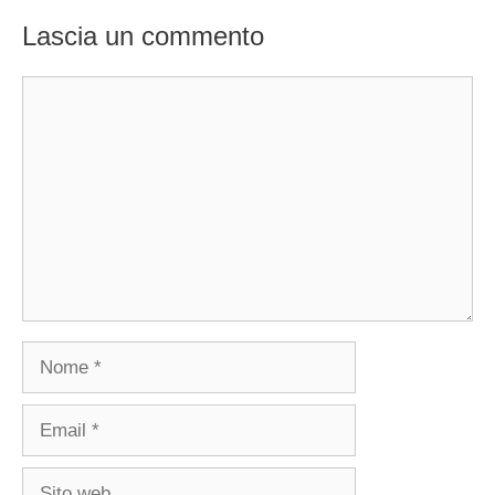
Lascia un commento
Commento
Nome
Email
Sito