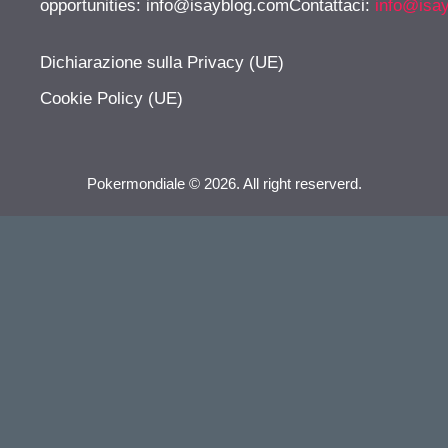
opportunities:
info@isayblog.comContattaci
:
info@isa
Dichiarazione sulla Privacy (UE)
Cookie Policy (UE)
Pokermondiale © 2026. All right reserverd.