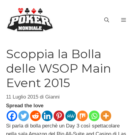
Vai
al
ME
contenuto
Scoppia la Bolla
delle WSOP Main
Event 2015
11 Luglio 2015
di
Gianni
Spread the love
Si parla di bolla perchè un Day 3 così spettacolare
nella sala Amazon del Rio All-Suite and Casino di Las