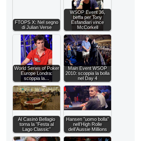
WSOP Event 36,
beffa per Tony
FTOPS X: Nel segno
Esfandiari vince
di Julian Verse
McCorkell
World Series of Poker
Main Event WSOP
Europe Londra:
2010: scoppia la bolla
scoppia la…
nel Day 4
Al Casinò Bellagio
Hansen "uomo bolla"
torna la "Festa al
nell'High Rolle
Lago Classic"
dell'Aussie Millions