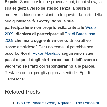
Expekt
. Sono note le sue provocazioni, i suoi show, la
sua esigenza verso se stesso senza la paura di
mettersi addosso pressioni, tutto questo fa parte della
sua quotidianeità.
Scotty, dopo la sua
partecipazione non proprio esilarante alle
Wsop
2009
,
dichiara di partecipare
all’
Ept di Barcellona
2009
che inizia oggi e di vincerlo.
Un obiettivo
troppo ambizioso? Per uno come lui potrebbe non
esserlo.
Noi di
Poker Mondiale
seguiremo i suoi
passi e quelli degli altri partecipanti dell’evento e
vedremo se i fatti corrisponderanno alle parole
.
Restate con noi per gli aggiornamenti dell’Ept di
Barcellona!
Related Posts:
Bio Pro Player: Scotty Nguyen, "The Prince of