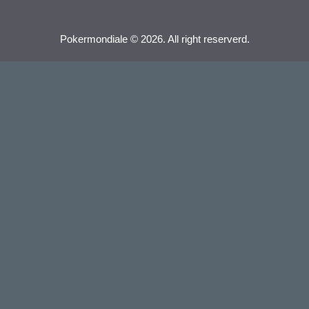
Pokermondiale © 2026. All right reserverd.