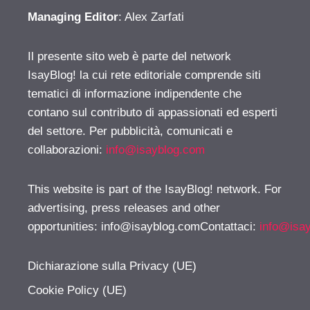
Managing Editor
: Alex Zarfati
Il presente sito web è parte del network
IsayBlog! la cui rete editoriale comprende siti
tematici di informazione indipendente che
contano sul contributo di appassionati ed esperti
del settore. Per pubblicità, comunicati e
collaborazioni:
info@isayblog.com
This website is part of the IsayBlog! network. For
advertising, press releases and other
opportunities:
info@isayblog.comContattaci
:
info@isa
Dichiarazione sulla Privacy (UE)
Cookie Policy (UE)