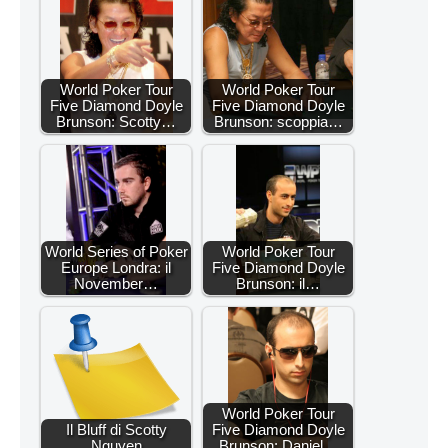
World Poker Tour
World Poker Tour
Five Diamond Doyle
Five Diamond Doyle
Brunson: Scotty…
Brunson: scoppia…
World Series of Poker
World Poker Tour
Europe Londra: il
Five Diamond Doyle
November…
Brunson: il…
World Poker Tour
Il Bluff di Scotty
Five Diamond Doyle
Nguyen
Brunson: Daniel…