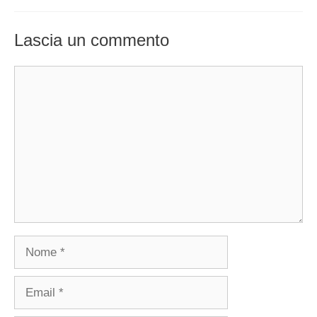
Lascia un commento
Commento
Nome
Email