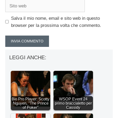
Sito
web
Salva il mio nome, email e sito web in questo
browser per la prossima volta che commento.
LEGGI ANCHE:
Bio Pro Player: Scotty
WSOP Event 24
Nguyen, "The Prince
primo braccialetto per
of Poker"
Cassidy