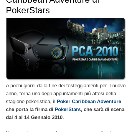
PokerStars
A pochi giorni dalla fine dei festeggiamenti per il nuovo
anno, torna uno degli appuntamenti più attesi della
stagione pokeristica, il
Poker Caribbean Adventure
che porta la firma di
PokerStars
, che sarà di scena
dal 4 al 14 Gennaio 2010.