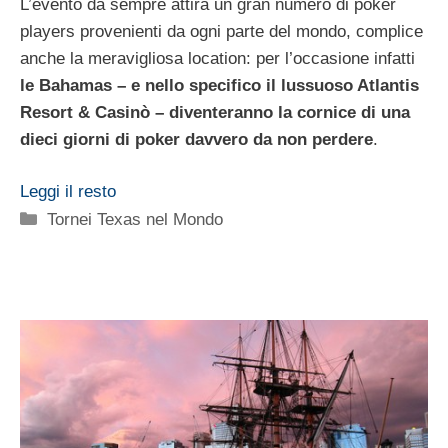
L’evento da sempre attira un gran numero di poker
players provenienti da ogni parte del mondo, complice
anche la meravigliosa location: per l’occasione infatti
le Bahamas – e nello specifico il lussuoso Atlantis
Resort & Casinò – diventeranno la cornice di una
dieci giorni di poker davvero da non perdere
.
Leggi il resto
Categorie
Tornei Texas nel Mondo