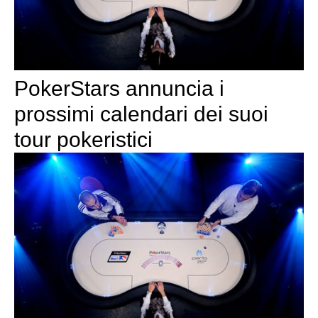
PokerStars annuncia i
prossimi calendari dei suoi
tour pokeristici