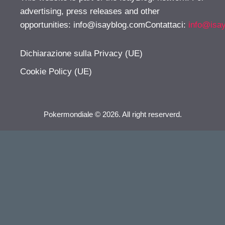
advertising, press releases and other
opportunities:
info@isayblog.comContattaci
:
info@isa
Dichiarazione sulla Privacy (UE)
Cookie Policy (UE)
Pokermondiale © 2026. All right reserverd.