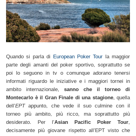
Quando si parla di
European Poker Tour
la maggior
parte degli amanti del poker sportivo, soprattutto se
poi lo seguono in tv o comunque adorano tenersi
informati riguardo le iniziative e i maggiori tornei in
ambito internazionale,
sanno che il torneo di
Montecarlo è il Gran Finale di una stagione
, quella
dell’
EPT
appunto, che vede il suo culmine con il
torneo più ambito, più ricco, ma soprattutto più
desiderato. Per l’
Asian Pacific Poker Tour
,
decisamente più giovane rispetto all’EPT visto che