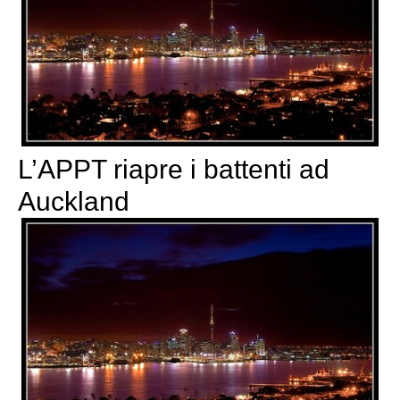
L’APPT riapre i battenti ad
Auckland