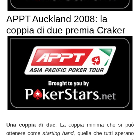
APPT Auckland 2008: la
coppia di due premia Craker
Una coppia di due
. La coppia minima che si può
ottenere come
starting hand
, quella che tutti sperano