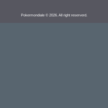
Pokermondiale © 2026. All right reserverd.