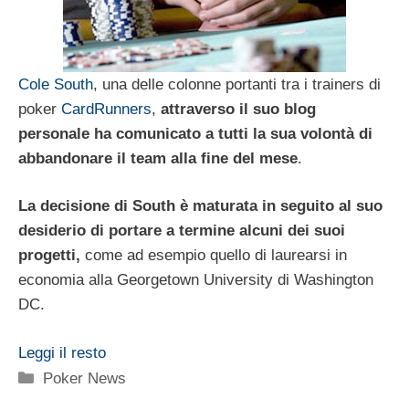
Cole South
, una delle colonne portanti tra i trainers di
poker
CardRunners
,
attraverso il suo blog
personale ha comunicato a tutti la sua volontà di
abbandonare il team alla fine del mese
.
La decisione di South è maturata in seguito al suo
desiderio di portare a termine alcuni dei suoi
progetti,
come ad esempio quello di laurearsi in
economia alla Georgetown University di Washington
DC.
Leggi il resto
Categorie
Poker News