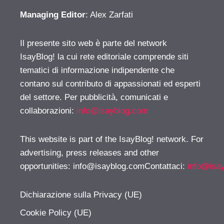
Managing Editor
: Alex Zarfati
Il presente sito web è parte del network
IsayBlog! la cui rete editoriale comprende siti
tematici di informazione indipendente che
contano sul contributo di appassionati ed esperti
del settore. Per pubblicità, comunicati e
collaborazioni:
info@isayblog.com
This website is part of the IsayBlog! network. For
advertising, press releases and other
opportunities:
info@isayblog.comContattaci
:
info@isa
Dichiarazione sulla Privacy (UE)
Cookie Policy (UE)