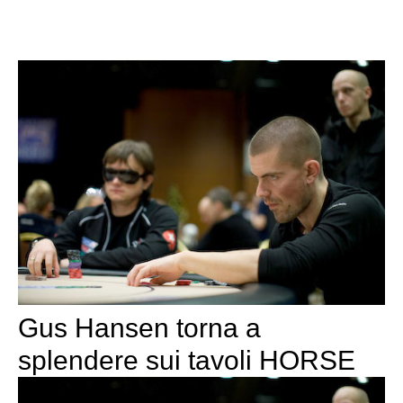
Gus Hansen torna a
splendere sui tavoli HORSE