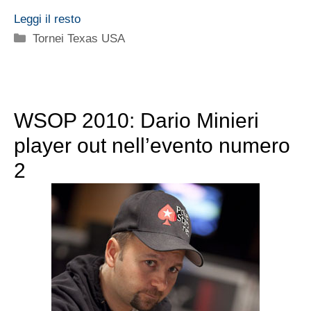
Leggi il resto
Categorie
Tornei Texas USA
WSOP 2010: Dario Minieri
player out nell’evento numero
2