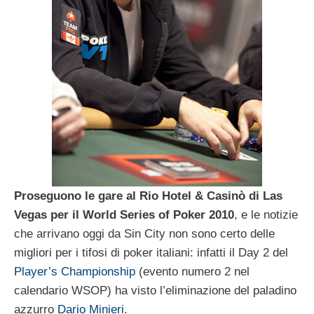
Proseguono le gare al Rio Hotel & Casinò di Las
Vegas per il World Series of Poker 2010
, e le notizie
che arrivano oggi da Sin City non sono certo delle
migliori per i tifosi di poker italiani: infatti il Day 2 del
Player’s Championship
(evento numero 2 nel
calendario WSOP) ha visto l’eliminazione del paladino
azzurro
Dario Minieri
.