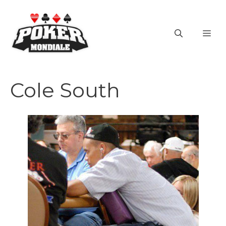
Vai
al
ME
contenuto
Cole South