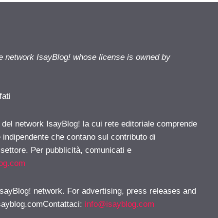
he network IsayBlog! whose license is owned by
fati
e del network IsayBlog! la cui rete editoriale comprende
e indipendente che contano sul contributo di
 settore. Per pubblicità, comunicati e
log.com
 IsayBlog! network. For advertising, press releases and
sayblog.comContattaci
:
info@isayblog.com