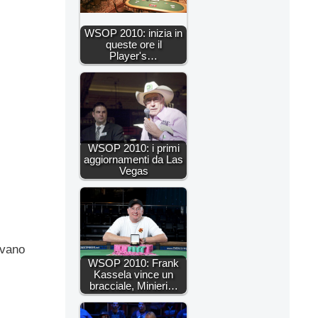
WSOP 2010: inizia in
queste ore il
Player's…
WSOP 2010: i primi
aggiornamenti da Las
Vegas
ivano
WSOP 2010: Frank
Kassela vince un
bracciale, Minieri…