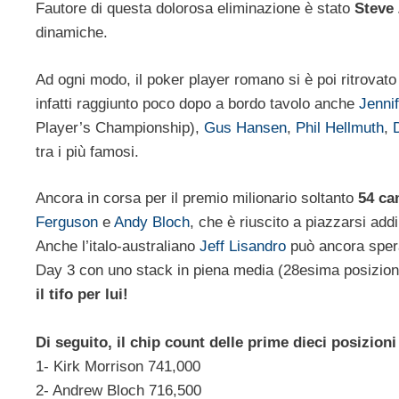
Fautore di questa dolorosa eliminazione è stato
Steve
dinamiche.
Ad ogni modo, il poker player romano si è poi ritrovato
infatti raggiunto poco dopo a bordo tavolo anche
Jenni
Player’s Championship),
Gus Hansen
,
Phil Hellmuth
,
tra i più famosi.
Ancora in corsa per il premio milionario soltanto
54 ca
Ferguson
e
Andy Bloch
, che è riuscito a piazzarsi addi
Anche l’italo-australiano
Jeff Lisandro
può ancora sperar
Day 3 con uno stack in piena media (28esima posizion
il tifo per lui!
Di seguito, il chip count delle prime dieci posizion
1- Kirk Morrison 741,000
2- Andrew Bloch 716,500