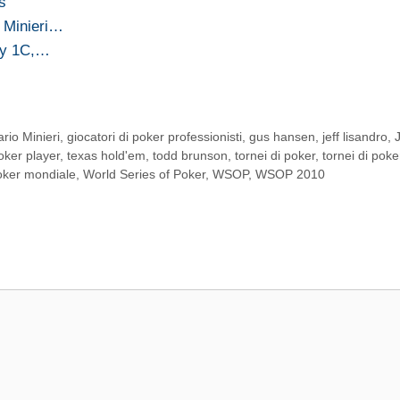
s
 Minieri…
Day 1C,…
rio Minieri
,
giocatori di poker professionisti
,
gus hansen
,
jeff lisandro
,
oker player
,
texas hold'em
,
todd brunson
,
tornei di poker
,
tornei di poke
poker mondiale
,
World Series of Poker
,
WSOP
,
WSOP 2010