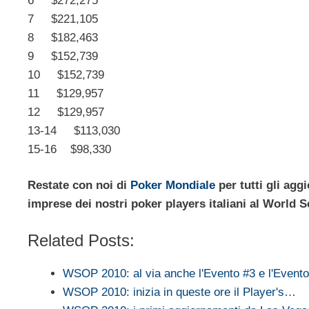
6 $272,275
7 $221,105
8 $182,463
9 $152,739
10 $152,739
11 $129,957
12 $129,957
13-14 $113,030
15-16 $98,330
Restate con noi di
Poker Mondiale
per tutti gli agg
imprese dei nostri poker players italiani al World S
Related Posts:
WSOP 2010: al via anche l'Evento #3 e l'Evento
WSOP 2010: inizia in queste ore il Player's…