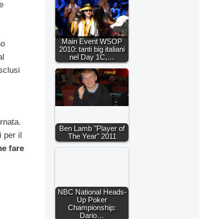
e
Main Event WSOP
no
2010: tanti big italiani
al
nel Day 1C,…
sclusi
ornata.
Ben Lamb "Player of
 per il
The Year" 2011
he fare
NBC National Heads-
Up Poker
Championship:
Dario…