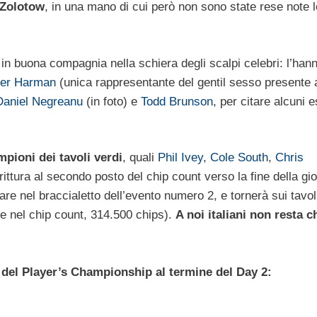
 Zolotow
, in una mano di cui però non sono state rese note l
 in buona compagnia nella schiera degli scalpi celebri: l’han
fer Harman
(unica rappresentante del gentil sesso presente 
Daniel Negreanu
(in foto) e
Todd Brunson
, per citare alcuni e
mpioni dei tavoli verdi
, quali
Phil Ivey
,
Cole South
,
Chris
rittura al secondo posto del chip count verso la fine della gi
e nel braccialetto dell’evento numero 2, e tornerà sui tavoli
e nel chip count, 314.500 chips).
A noi italiani non resta c
i del Player’s Championship al termine del Day 2: