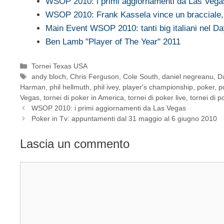
WSOP 2010: i primi aggiornamenti da Las Vega
WSOP 2010: Frank Kassela vince un bracciale,
Main Event WSOP 2010: tanti big italiani nel 
Ben Lamb "Player of The Year" 2011
Categorie
Tornei Texas USA
Tag
andy bloch
,
Chris Ferguson
,
Cole South
,
daniel negreanu
,
Da
Harman
,
phil hellmuth
,
phil ivey
,
player's championship
,
poker
,
p
Vegas
,
tornei di poker in America
,
tornei di poker live
,
tornei di 
WSOP 2010: i primi aggiornamenti da Las Vegas
Poker in Tv: appuntamenti dal 31 maggio al 6 giugno 2010
Lascia un commento
Commento