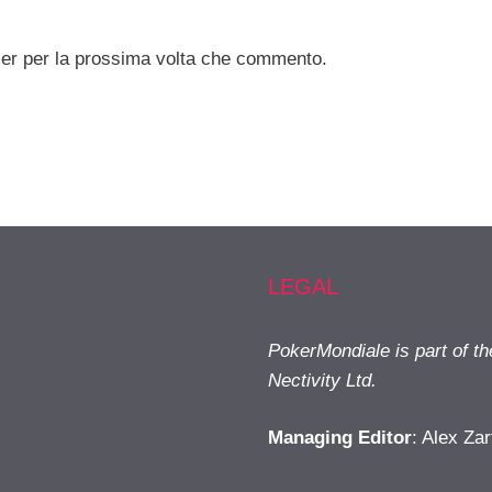
ser per la prossima volta che commento.
LEGAL
PokerMondiale is part of t
Nectivity Ltd.
Managing Editor
: Alex Zar