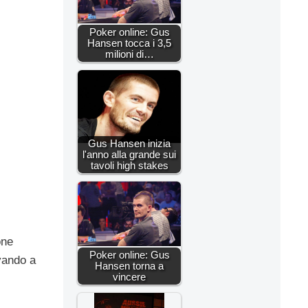
Poker online: Gus
Hansen tocca i 3,5
milioni di…
Gus Hansen inizia
l'anno alla grande sui
tavoli high stakes
one
Poker online: Gus
ivando a
Hansen torna a
vincere