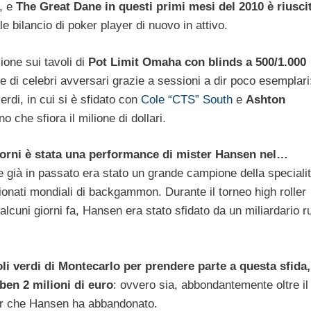
, e
The Great Dane in questi primi mesi del 2010 è riusci
le bilancio di poker player di nuovo in attivo.
one sui tavoli di
Pot Limit Omaha con blinds a 500/1.000
e di celebri avversari grazie a sessioni a dir poco esemplari
erdi, in cui si è sfidato con
Cole “CTS” South
e
Ashton
no che sfiora il milione di dollari.
giorni è stata una performance di mister Hansen nel…
ese già in passato era stato un grande campione della specialit
ionati mondiali di backgammon. Durante il torneo high roller
lcuni giorni fa, Hansen era stato sfidato da un miliardario 
oli verdi di Montecarlo per prendere parte a questa sfida,
en 2 milioni di euro
: ovvero sia, abbondantemente oltre il
ler che Hansen ha abbandonato.