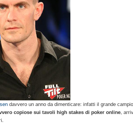
nsen
davvero un anno da dimenticare: infatti il grande campi
vvero copiose sui tavoli high stakes di poker online
, arr
i.