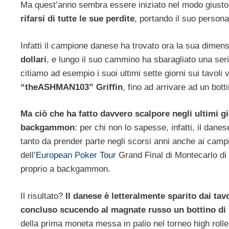
Ma quest’anno sembra essere iniziato nel modo giusto
rifarsi di tutte le sue perdite
, portando il suo persona
Infatti il campione danese ha trovato ora la sua dimensi
dollari
, e lungo il suo cammino ha sbaragliato una seri
citiamo ad esempio i suoi ultimi sette giorni sui tavoli v
“theASHMAN103” Griffin
, fino ad arrivare ad un botti
Ma ciò che ha fatto davvero scalpore negli ultimi 
backgammon
: per chi non lo sapesse, infatti, il dan
tanto da prender parte negli scorsi anni anche ai camp
dell’
European Poker Tour
Grand Final di Montecarlo di a
proprio a backgammon.
Il risultato?
Il danese è letteralmente sparito dai tav
concluso scucendo al magnate russo un bottino di b
della prima moneta messa in palio nel torneo high rol