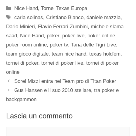
Categorie
Nice Hand
,
Tornei Texas Europa
Tag
carla solinas
,
Cristiano Blanco
,
daniele mazzia
,
Dario Minieri
,
Flavio Ferrari Zumbini
,
michele slama
saad
,
Nice Hand
,
poker
,
poker live
,
poker online
,
poker room online
,
poker tv
,
Tana delle Tigri Live
,
team gioco digitale
,
team nice hand
,
texas hold'em
,
tornei di poker
,
tornei di poker live
,
tornei di poker
online
Sorel Mizzi entra nel Team pro di Titan Poker
Gus Hansen e il suo 2010 stellare, tra poker e
backgammon
Lascia un commento
Commento