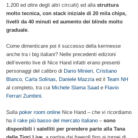
1.200 ed oltre degli altri circuiti) ed alla
struttura
molto tecnica, con stack iniziale di 20 mila chips,
livelli da 40 minuti ed aumento dei blinds molto
graduale
.
Come dimenticare poi il successo della kermesse
anche tra i big italiani? Nelle precedenti edizioni
dell’evento live di Nice Hand infatti erano presenti
personaggi del calibro di
Dario Minieri
,
Cristiano
Blanco
,
Carla Solinas
,
Daniele Mazzia
ed il
Team NH
al completo, tra cui
Michele Slama Saad
e
Flavio
Ferrari Zumbini
.
Sulla
poker room online
Nice Hand – che vi ricordiamo
ha
il rake più basso del mercato italiano
–
sono
disponibili i satelliti per prendere parte alla Tana
delle Tigri Live
, a partire dai freeroll fino ai tornei di