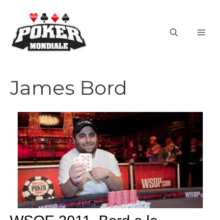
Vai
al
ME
contenuto
James Bord