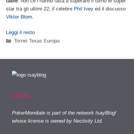
table
: non ce l’hanno fatta a superare il turno le super
star tra gli ultimi 22, il celebre
Phil Ivey
ed il discusso
Viktor Blom
.
Leggi il resto
Categorie
Tornei Texas Europa
LEGAL
PokerMondiale is part of the network IsayBlog!
whose license is owned by Nectivity Ltd.