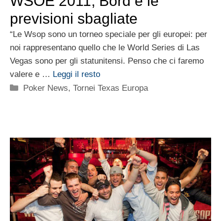
WSOE 2011, Bord e le
previsioni sbagliate
“Le Wsop sono un torneo speciale per gli europei: per
noi rappresentano quello che le World Series di Las
Vegas sono per gli statunitensi. Penso che ci faremo
valere e …
Leggi il resto
Categorie
Poker News
,
Tornei Texas Europa