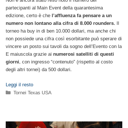
Non è ancora stato reso noto il numero dei
partecipanti al Main Event della quarantesima
edizione, certo è che
l’affluenza fa pensare a un
numero non lontano alla cifra di 8.000 rounders.
Il
torneo ha buy in di ben 10.000 dollari, ma anche chi
non possiede una cifra così esorbitante può sperare di
vincere un posto sui tavoli da sogno dell’Evento con la
E maiuscola grazie ai
numerosi satelliti di questi
giorni
, con ingresso “contenuto” (rispetto al costo
degli altri tornei) da 500 dollari.
Leggi il resto
Categorie
Tornei Texas USA