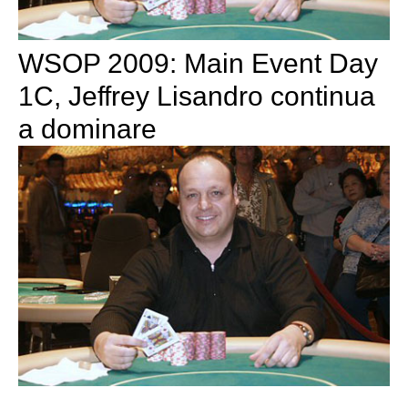
WSOP 2009: Main Event Day
1C, Jeffrey Lisandro continua
a dominare