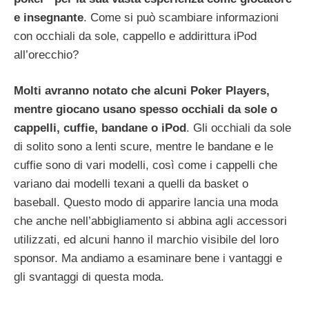
e insegnante
. Come si può scambiare informazioni
con occhiali da sole, cappello e addirittura iPod
all’orecchio?
Molti avranno notato che alcuni Poker Players,
mentre giocano usano spesso occhiali da sole o
cappelli, cuffie, bandane o iPod
. Gli occhiali da sole
di solito sono a lenti scure, mentre le bandane e le
cuffie sono di vari modelli, così come i cappelli che
variano dai modelli texani a quelli da basket o
baseball. Questo modo di apparire lancia una moda
che anche nell’abbigliamento si abbina agli accessori
utilizzati, ed alcuni hanno il marchio visibile del loro
sponsor. Ma andiamo a esaminare bene i vantaggi e
gli svantaggi di questa moda.