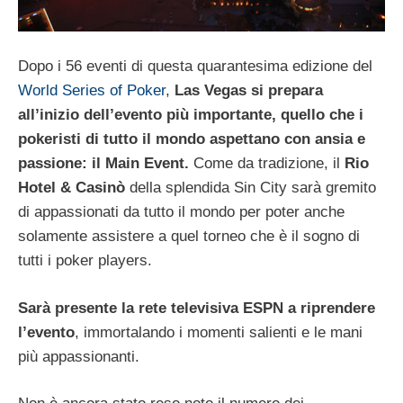
Dopo i 56 eventi di questa quarantesima edizione del
World Series of Poker
,
Las Vegas si prepara
all’inizio dell’evento più importante, quello che i
pokeristi di tutto il mondo aspettano con ansia e
passione: il Main Event.
Come da tradizione, il
Rio
Hotel & Casinò
della splendida Sin City sarà gremito
di appassionati da tutto il mondo per poter anche
solamente assistere a quel torneo che è il sogno di
tutti i poker players.
Sarà presente la rete televisiva ESPN a riprendere
l’evento
, immortalando i momenti salienti e le mani
più appassionanti.