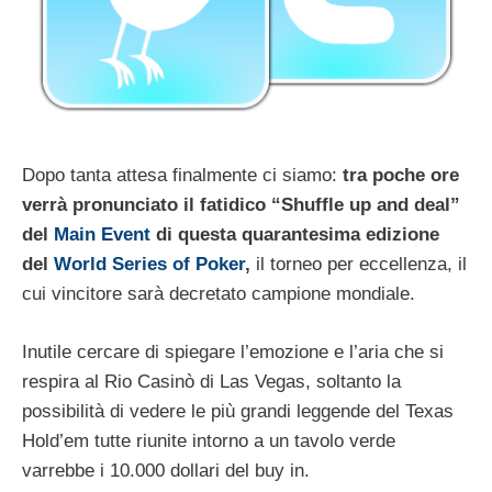
Dopo tanta attesa finalmente ci siamo:
tra poche ore
verrà pronunciato il fatidico “Shuffle up and deal”
del
Main Event
di questa quarantesima edizione
del
World Series of Poker
,
il torneo per eccellenza, il
cui vincitore sarà decretato campione mondiale.
Inutile cercare di spiegare l’emozione e l’aria che si
respira al Rio Casinò di Las Vegas, soltanto la
possibilità di vedere le più grandi leggende del Texas
Hold’em tutte riunite intorno a un tavolo verde
varrebbe i 10.000 dollari del buy in.