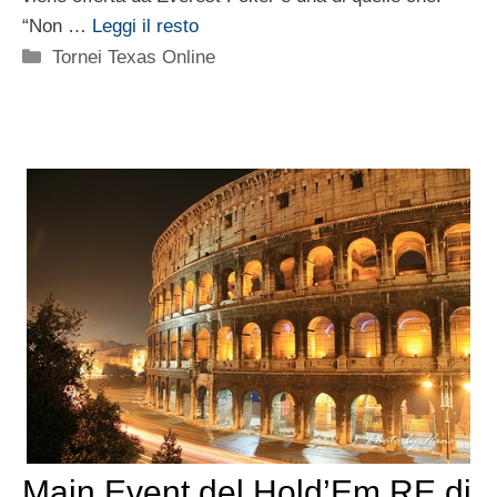
“Non …
Leggi il resto
Categorie
Tornei Texas Online
Main Event del Hold’Em RE di