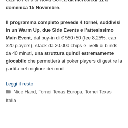
domenica 15 Novembre.
Il programma completo prevede 4 tornei, suddivisi
in un Warm Up, due Side Events e l’attesissimo
Main Event
, dal buy-in di € 550+50 (fee 8,25%, cap
320 players), stack da 20.000 chips e livelli di blinds
da 40 minuti,
una struttura quindi estremamente
giocabile
che permetterà ai poker players di gestire la
partita nel migliore dei modi.
Leggi il resto
Categorie
Nice Hand
,
Tornei Texas Europa
,
Tornei Texas
Italia