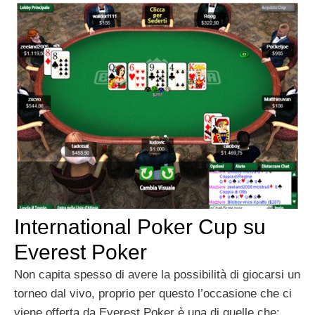
International Poker Cup su
Everest Poker
Non capita spesso di avere la possibilità di giocarsi un
torneo dal vivo, proprio per questo l’occasione che ci
viene offerta da Everest Poker è una di quelle che: