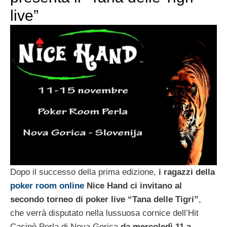
live”
Dopo il successo della prima edizione,
i ragazzi della
poker room online
Nice Hand ci invitano al
secondo torneo di poker live “Tana delle Tigri”
,
che verrà disputato nella lussuosa cornice dell’Hit
Casinò Perla di Nova Gorica
da mercoledì 11 a