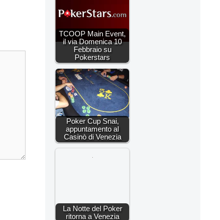
TCOOP Main Event,
il via Domenica 10
Febbraio su
Pokerstars
Poker Cup Snai,
appuntamento al
Casinò di Venezia
La Notte del Poker
ritorna a Venezia