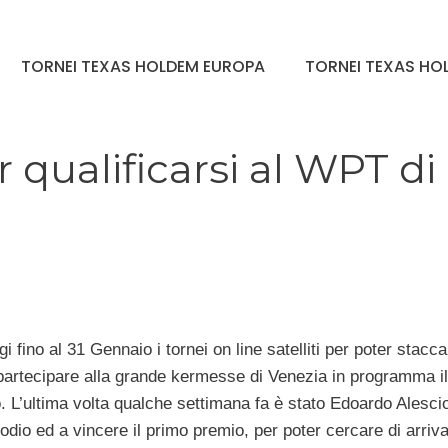
TORNEI TEXAS HOLDEM EUROPA
TORNEI TEXAS HOL
r qualificarsi al WPT di
gi fino al 31 Gennaio i tornei on line satelliti per poter staccar
e partecipare alla grande kermesse di Venezia in programma 
. L’ultima volta qualche settimana fa è stato Edoardo Alesci
podio ed a vincere il primo premio, per poter cercare di arriva