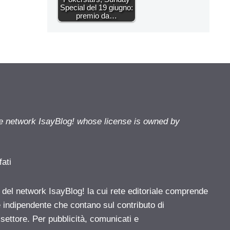
Special del 19 giugno:
premio da…
he network IsayBlog! whose license is owned by
fati
e del network IsayBlog! la cui rete editoriale comprende
e indipendente che contano sul contributo di
 settore. Per pubblicità, comunicati e