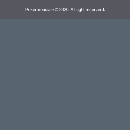
Pokermondiale © 2026. All right reserverd.