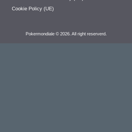
Cookie Policy (UE)
Pokermondiale © 2026. All right reserverd.