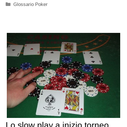
Categorie
Glossario Poker
Lo slow play a inizio torneo