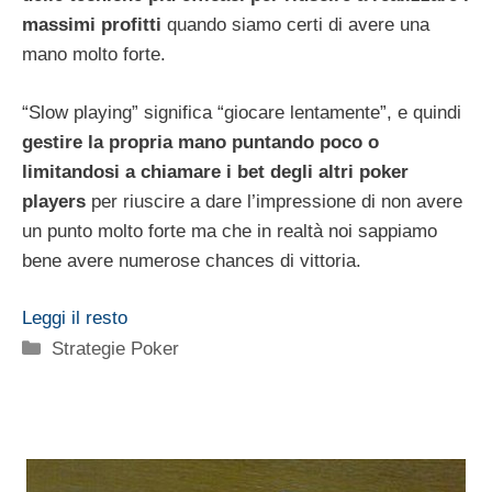
massimi profitti
quando siamo certi di avere una
mano molto forte.
“Slow playing” significa “giocare lentamente”, e quindi
gestire la propria mano puntando poco o
limitandosi a chiamare i bet degli altri poker
players
per riuscire a dare l’impressione di non avere
un punto molto forte ma che in realtà noi sappiamo
bene avere numerose chances di vittoria.
Leggi il resto
Categorie
Strategie Poker