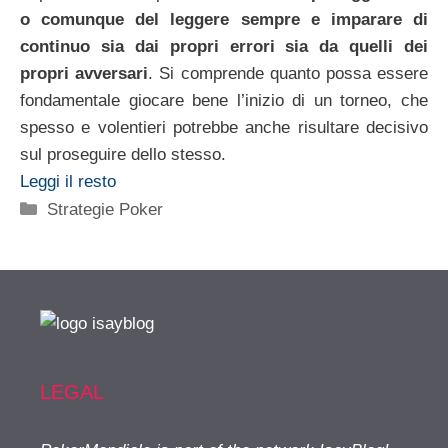
o comunque del leggere sempre e imparare di
continuo sia dai propri errori sia da quelli dei
propri avversari
. Si comprende quanto possa essere
fondamentale giocare bene l’inizio di un torneo, che
spesso e volentieri potrebbe anche risultare decisivo
sul proseguire dello stesso.
Leggi il resto
Categorie
Strategie Poker
LEGAL