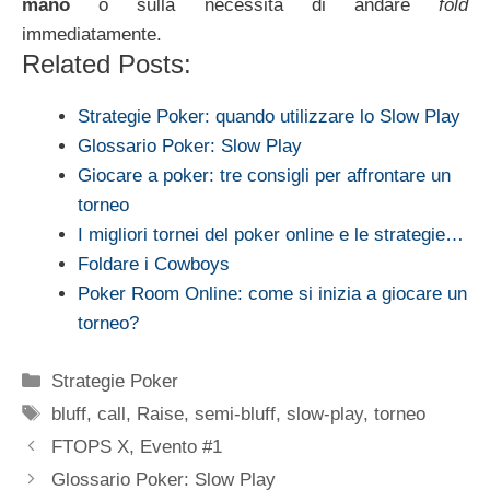
mano
o sulla necessità di andare
fold
immediatamente.
Related Posts:
Strategie Poker: quando utilizzare lo Slow Play
Glossario Poker: Slow Play
Giocare a poker: tre consigli per affrontare un
torneo
I migliori tornei del poker online e le strategie…
Foldare i Cowboys
Poker Room Online: come si inizia a giocare un
torneo?
Categorie
Strategie Poker
Tag
bluff
,
call
,
Raise
,
semi-bluff
,
slow-play
,
torneo
FTOPS X, Evento #1
Glossario Poker: Slow Play