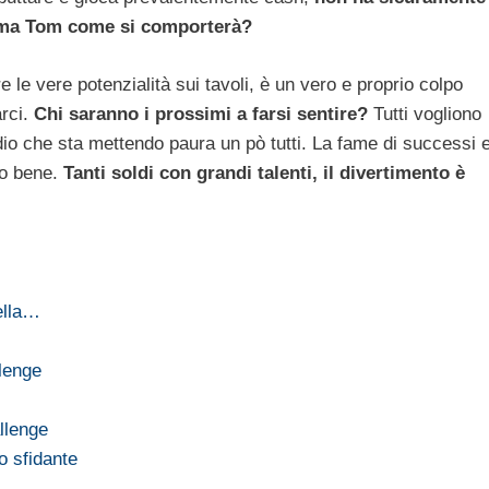
o, ma Tom come si comporterà?
e le vere potenzialità sui tavoli, è un vero e proprio colpo
arci.
Chi saranno i prossimi a farsi sentire?
Tutti vogliono
dio che sta mettendo paura un pò tutti. La fame di successi e
no bene.
Tanti soldi con grandi talenti, il divertimento è
ella…
lenge
llenge
o sfidante