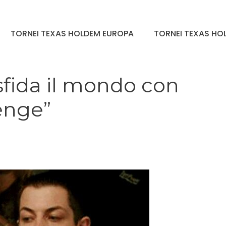
TORNEI TEXAS HOLDEM EUROPA
TORNEI TEXAS HOL
sfida il mondo con
lenge”