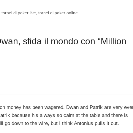
,
tornei di poker live
,
tornei di poker online
s
wan, sfida il mondo con “Million
much money has been wagered. Dwan and Patrik are very eve
Patrik because his always so calm at the table and there is
ill go down to the wire, but I think Antonius pulls it out.