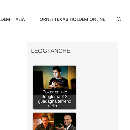
DEM ITALIA
TORNEI TEXAS HOLDEM ONLINE
LEGGI ANCHE:
Poker online:
Jungleman12
guadagna terreno
nella…