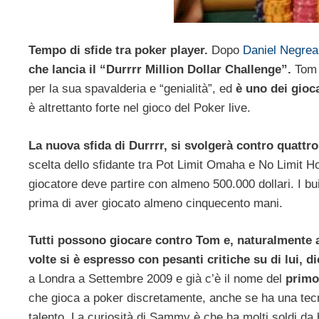
Tempo di sfide tra poker player.
Dopo
Daniel Negre
che lancia il “Durrrr Million Dollar Challenge”.
Tom 
per la sua spavalderia e “genialità”, ed
è uno dei gioc
è altrettanto forte nel gioco del Poker live.
La nuova sfida di Durrrr, si svolgerà contro quat
scelta dello sfidante tra Pot Limit Omaha e No Limit Ho
giocatore deve partire con almeno 500.000 dollari. I bu
prima di aver giocato almeno cinquecento mani.
Tutti possono giocare contro Tom e, naturalmente a
volte si è espresso con pesanti critiche su di lui, d
a Londra a Settembre 2009 e già c’è il nome del
primo
che gioca a poker discretamente, anche se ha una tec
talento. La curiosità di Sammy è che ha molti soldi d