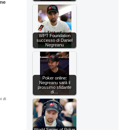
ome
WPT Foundation
successo di Daniel
Negreanu
Poker online:
Negreanu sarà il
prossimo sfidante
di…
i di
World Series of Poker