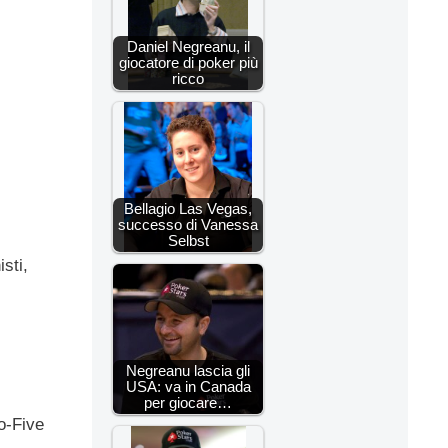
Daniel Negreanu, il
giocatore di poker più
ricco
Bellagio Las Vegas,
successo di Vanessa
Selbst
sti,
Negreanu lascia gli
USA: va in Canada
per giocare…
to-Five