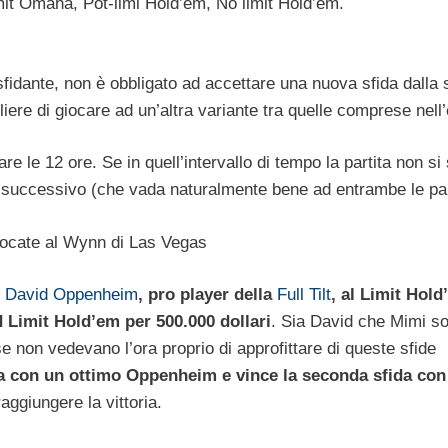
imit Omaha, Pot-limi Hold’em, No limit Hold’em.
sfidante, non è obbligato ad accettare una nuova sfida dalla
ere di giocare ad un’altra variante tra quelle comprese nell’
 le 12 ore. Se in quell’intervallo di tempo la partita non si
o successivo (che vada naturalmente bene ad entrambe le par
iocate al Wynn di Las Vegas
n
David Oppenheim
, pro player della
Full Tilt
, al Limit Hol
d Limit Hold’em per 500.000 dollari
. Sia David che Mimi so
se non vedevano l’ora proprio di approfittare di queste sfide
ta con un ottimo Oppenheim e vince la seconda sfida con
aggiungere la vittoria.