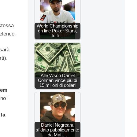
 stessa
World Championship
on line Poker Stars,
elenco.
tutti…
 sarà
ti).
Alle Wsop Daniel
Colman vince più di
15 milioni di dollari
d’em
no i
 la
Daniel Negreanu
sfidato pubblicamente
da Matt…