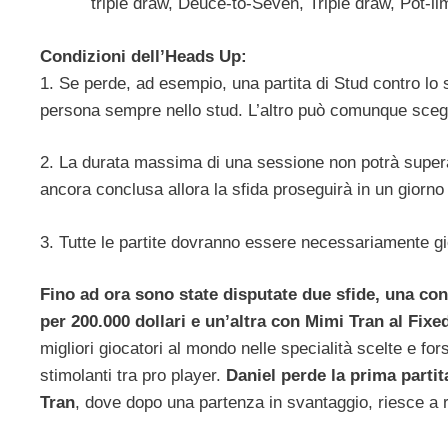
triple draw, Deuce-to-Seven, Triple draw, Pot-l
Condizioni dell’Heads Up:
1. Se perde, ad esempio, una partita di Stud contro lo 
persona sempre nello stud. L’altro può comunque scegli
2. La durata massima di una sessione non potrà superare
ancora conclusa allora la sfida proseguirà in un giorn
3. Tutte le partite dovranno essere necessariamente g
Fino ad ora sono state disputate due sfide, una co
per 200.000 dollari e un’altra con Mimi Tran al Fixe
migliori giocatori al mondo nelle specialità scelte e for
stimolanti tra pro player.
Daniel perde la prima parti
Tran
, dove dopo una partenza in svantaggio, riesce a r