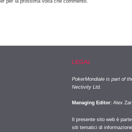
ser per la prossima volta che commento.
LEGAL
PokerMondiale is part of t
Nectivity Ltd.
Managing Editor
: Alex Zar
Il presente sito web è part
siti tematici di informazion