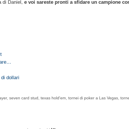
 di Daniel,
e voi sareste pronti a sfidare un campione c
…
t
care…
…
di dollari
ayer
,
seven card stud
,
texas hold'em
,
tornei di poker a Las Vegas
,
torne