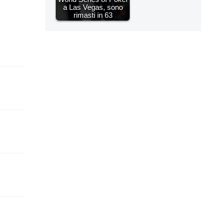
a Las Vegas, sono
rimasti in 63