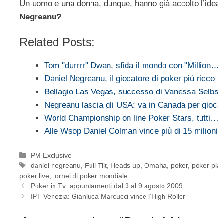
Un uomo e una donna, dunque, hanno già accolto l’idea
Negreanu?
Related Posts:
Tom "durrrr" Dwan, sfida il mondo con "Million
Daniel Negreanu, il giocatore di poker più ricco
Bellagio Las Vegas, successo di Vanessa Selbs
Negreanu lascia gli USA: va in Canada per gio
World Championship on line Poker Stars, tutti
Alle Wsop Daniel Colman vince più di 15 milioni 
Categorie
PM Exclusive
Tag
daniel negreanu
,
Full Tilt
,
Heads up
,
Omaha
,
poker
,
poker pl
poker live
,
tornei di poker mondiale
Poker in Tv: appuntamenti dal 3 al 9 agosto 2009
IPT Venezia: Gianluca Marcucci vince l’High Roller