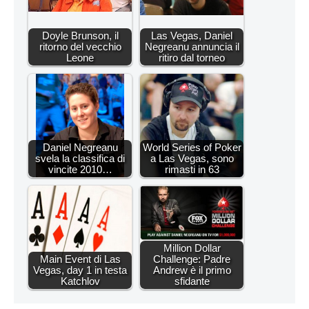
Doyle Brunson, il
Las Vegas, Daniel
ritorno del vecchio
Negreanu annuncia il
Leone
ritiro dal torneo
Daniel Negreanu
World Series of Poker
svela la classifica di
a Las Vegas, sono
vincite 2010…
rimasti in 63
Million Dollar
Main Event di Las
Challenge: Padre
Vegas, day 1 in testa
Andrew è il primo
Katchlov
sfidante