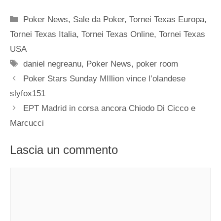
Categorie
Poker News
,
Sale da Poker
,
Tornei Texas Europa
,
Tornei Texas Italia
,
Tornei Texas Online
,
Tornei Texas
USA
Tag
daniel negreanu
,
Poker News
,
poker room
Poker Stars Sunday MIllion vince l’olandese
slyfox151
EPT Madrid in corsa ancora Chiodo Di Cicco e
Marcucci
Lascia un commento
Commento