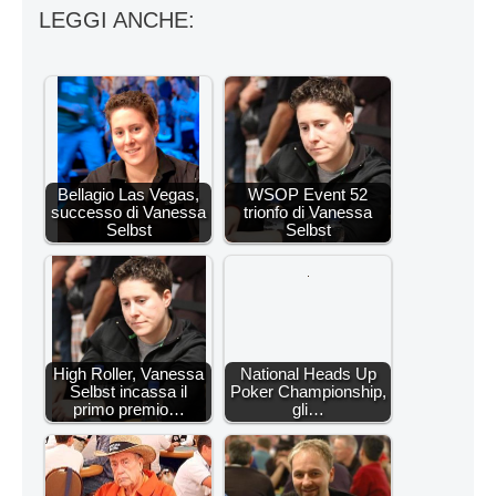
LEGGI ANCHE:
Bellagio Las Vegas,
WSOP Event 52
successo di Vanessa
trionfo di Vanessa
Selbst
Selbst
High Roller, Vanessa
National Heads Up
Selbst incassa il
Poker Championship,
primo premio…
gli…