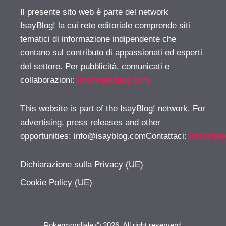
Il presente sito web è parte del network
IsayBlog! la cui rete editoriale comprende siti
tematici di informazione indipendente che
contano sul contributo di appassionati ed esperti
del settore. Per pubblicità, comunicati e
collaborazioni:
info@isayblog.com
This website is part of the IsayBlog! network. For
advertising, press releases and other
opportunities:
info@isayblog.comContattaci
:
info@isa
Dichiarazione sulla Privacy (UE)
Cookie Policy (UE)
Pokermondiale © 2026. All right reserverd.