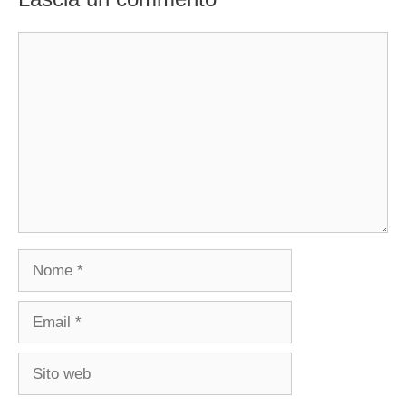
Commento
Nome
Email
Sito
web