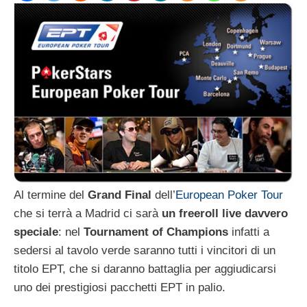
Al termine del
Grand Final
dell’
European Poker Tour
che si terrà a Madrid ci sarà
un freeroll live davvero
speciale
: nel
Tournament of Champions
infatti a
sedersi al tavolo verde saranno tutti i vincitori di un
titolo EPT, che si daranno battaglia per aggiudicarsi
uno dei prestigiosi pacchetti EPT in palio.