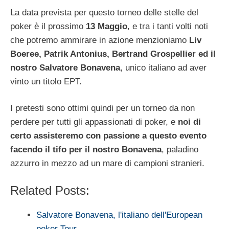
La data prevista per questo torneo delle stelle del
poker è il prossimo
13 Maggio
, e tra i tanti volti noti
che potremo ammirare in azione menzioniamo
Liv
Boeree, Patrik Antonius, Bertrand Grospellier ed il
nostro Salvatore Bonavena
, unico italiano ad aver
vinto un titolo EPT.
I pretesti sono ottimi quindi per un torneo da non
perdere per tutti gli appassionati di poker, e
noi di
certo assisteremo con passione a questo evento
facendo il tifo per il nostro Bonavena
, paladino
azzurro in mezzo ad un mare di campioni stranieri.
Related Posts:
Salvatore Bonavena, l'italiano dell'European
poker Tour