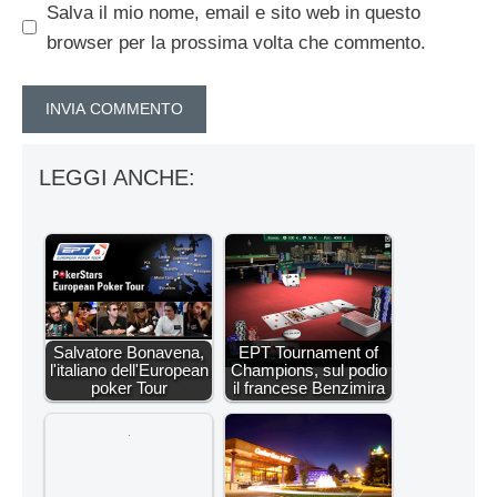
Salva il mio nome, email e sito web in questo
browser per la prossima volta che commento.
LEGGI ANCHE:
Salvatore Bonavena,
EPT Tournament of
l'italiano dell'European
Champions, sul podio
poker Tour
il francese Benzimira