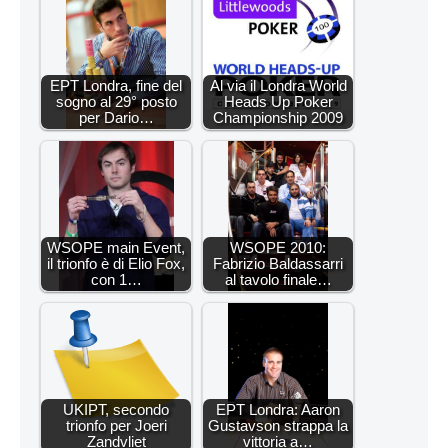
EPT Londra, fine del
Al via il Londra World
sogno al 29° posto
Heads Up Poker
per Dario…
Championship 2009
WSOPE main Event,
WSOPE 2010:
il trionfo è di Elio Fox,
Fabrizio Baldassarri
con 1…
al tavolo finale…
UKIPT, secondo
EPT Londra: Aaron
trionfo per Joeri
Gustavson strappa la
Zandvliet
vittoria a…