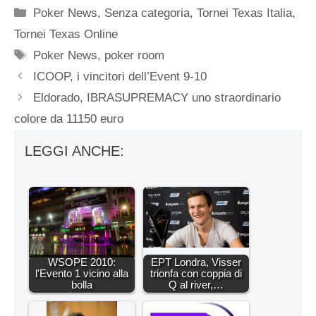
Categorie
Poker News
,
Senza categoria
,
Tornei Texas Italia
,
Tornei Texas Online
Tag
Poker News
,
poker room
ICOOP, i vincitori dell’Event 9-10
Eldorado, IBRASUPREMACY uno straordinario
colore da 11150 euro
LEGGI ANCHE:
WSOPE 2010:
EPT Londra, Visser
l'Evento 1 vicino alla
trionfa con coppia di
bolla
Q al river,…