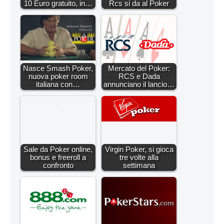
10 Euro gratuito, in…
Rcs si da al Poker
Nasce Smash Poker,
Mercato del Poker:
nuova poker room
RCS e Dada
italiana con…
annunciano il lancio…
Sale da Poker online,
Virgin Poker, si gioca
bonus e freeroll a
tre volte alla
confronto
settimana