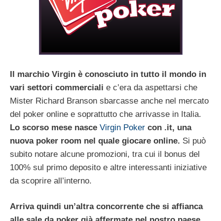
Il marchio Virgin è conosciuto in tutto il mondo in
vari settori
commerciali
e c’era da aspettarsi che
Mister Richard Branson sbarcasse anche nel mercato
del poker online e soprattutto che arrivasse in Italia.
Lo scorso mese nasce
Virgin Poker
con .it, una
nuova poker room nel quale giocare online.
Si può
subito notare alcune promozioni, tra cui il bonus del
100% sul primo deposito e altre interessanti iniziative
da scoprire all’interno.
Arriva quindi un’altra concorrente che si affianca
alle sale da poker già affermate nel nostro paese
.