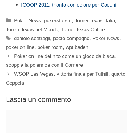
ICOOP 2011, trionfo con colore per Cocchi
Categorie
Poker News
,
pokerstars.it
,
Tornei Texas Italia
,
Tornei Texas nel Mondo
,
Tornei Texas Online
Tag
daniele scatragli
,
paolo compagno
,
Poker News
,
poker on line
,
poker room
,
wpt baden
Poker on line definito come un gioco da bisca,
scoppia la polemica con il Corriere
WSOP Las Vegas, vittoria finale per Tuthill, quarto
Coppola
Lascia un commento
Commento