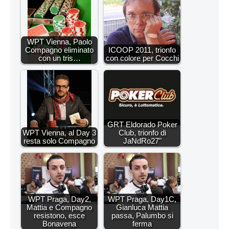
WPT Vienna, Paolo
Compagno eliminato
ICOOP 2011, trionfo
con un tris…
con colore per Cocchi
GRT Eldorado Poker
WPT Vienna, al Day 3
Club, trionfo di
resta solo Compagno
JaNdRo27"
WPT Praga, Day2,
WPT Praga, Day1C,
Mattia e Compagno
Gianluca Mattia
resistono, esce
passa, Palumbo si
Bonavena
ferma