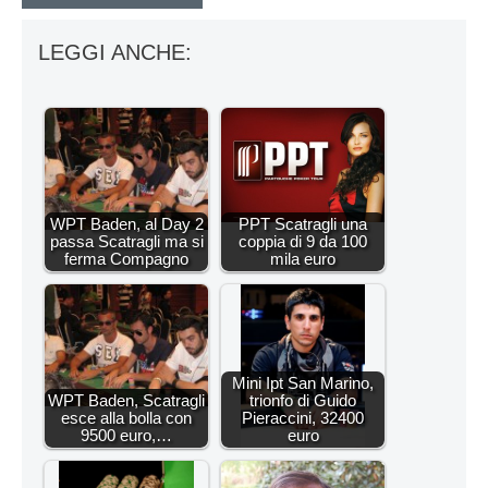
LEGGI ANCHE:
WPT Baden, al Day 2
PPT Scatragli una
passa Scatragli ma si
coppia di 9 da 100
ferma Compagno
mila euro
Mini Ipt San Marino,
WPT Baden, Scatragli
trionfo di Guido
esce alla bolla con
Pieraccini, 32400
9500 euro,…
euro