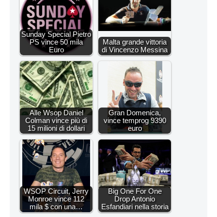
Sunday Special Pietro
PS vince 50 mila
Malta grande vittoria
Euro
di Vincenzo Messina
Alle Wsop Daniel
Gran Domenica,
Colman vince più di
vince temprog 9390
15 milioni di dollari
euro
WSOP Circuit, Jerry
Big One For One
Monroe vince 112
Drop Antonio
mila $ con una…
Esfandiari nella storia