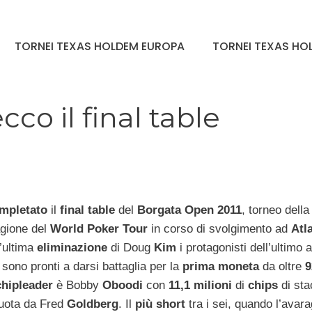
TORNEI TEXAS HOLDEM EUROPA
TORNEI TEXAS HOL
co il final table
mpletato
il
final table
del
Borgata Open 2011
, torneo della
gione del
World Poker Tour
in corso di svolgimento ad
Atl
l’ultima
eliminazione
di Doug
Kim
i protagonisti dell’ultimo a
 sono pronti a darsi battaglia per la
prima moneta
da oltre
9
chipleader
è Bobby
Oboodi
con
11,1 milioni
di
chips
di sta
ruota da Fred
Goldberg
. Il
più short
tra i sei, quando l’avara