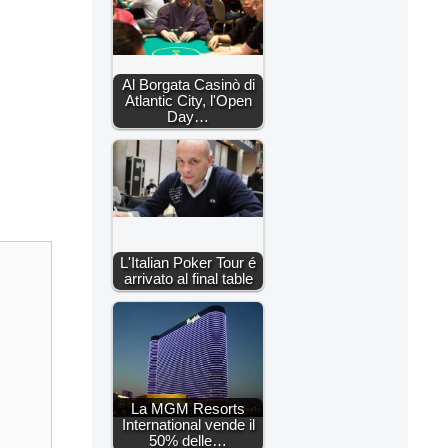
Al Borgata Casinò di
Atlantic City, l'Open
Day…
L'Italian Poker Tour é
arrivato al final table
La MGM Resorts
International vende il
50% delle…