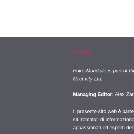
LEGAL
PokerMondiale is part of t
Nectivity Ltd.
Managing Editor
: Alex Zar
Il presente sito web è part
siti tematici di informazion
appassionati ed esperti del