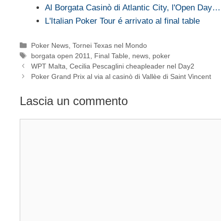
Al Borgata Casinò di Atlantic City, l'Open Day…
L'Italian Poker Tour é arrivato al final table
Categorie
Poker News
,
Tornei Texas nel Mondo
Tag
borgata open 2011
,
Final Table
,
news
,
poker
WPT Malta, Cecilia Pescaglini cheapleader nel Day2
Poker Grand Prix al via al casinò di Vallèe di Saint Vincent
Lascia un commento
Commento