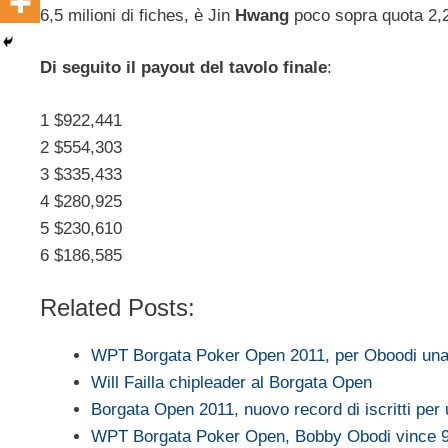
6,5 milioni di fiches, è Jin
Hwang
poco sopra quota 2,2
Di seguito il payout del tavolo finale
:
1 $922,441
2 $554,303
3 $335,433
4 $280,925
5 $230,610
6 $186,585
Related Posts:
WPT Borgata Poker Open 2011, per Oboodi una
Will Failla chipleader al Borgata Open
Borgata Open 2011, nuovo record di iscritti pe
WPT Borgata Poker Open, Bobby Obodi vince 92