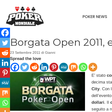
Vai
al
POKER NEWS
contenuto
Borgata Open 2011, ec
23 Settembre 2011
di
Gianni
Spread the love
E’ stato
co
decima sta
City
. Con 
dell’evento
dollari
. Il
seguito a 