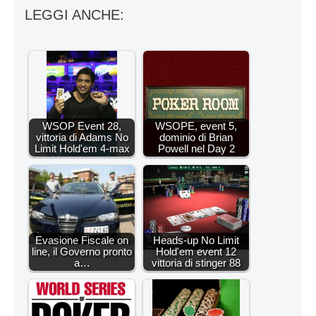
LEGGI ANCHE:
WSOP Event 28,
WSOPE, event 5,
vittoria di Adams No
dominio di Brian
Limit Hold'em 4-max
Powell nel Day 2
Evasione Fiscale on
Heads-up No Limit
line, il Governo pronto
Hold'em event 12
a…
vittoria di stinger 88