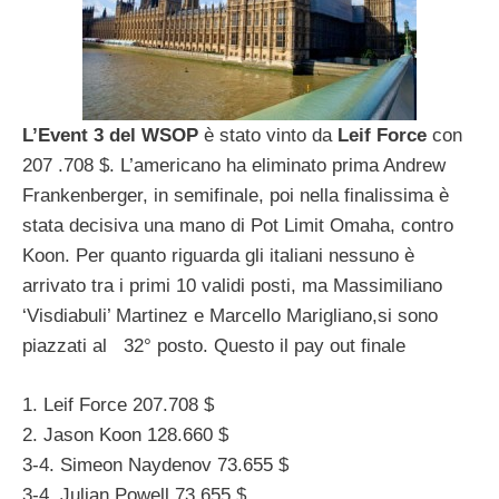
L’Event 3 del WSOP
è stato vinto da
Leif Force
con
207 .708 $. L’americano ha eliminato prima Andrew
Frankenberger, in semifinale, poi nella finalissima è
stata decisiva una mano di Pot Limit Omaha, contro
Koon. Per quanto riguarda gli italiani nessuno è
arrivato tra i primi 10 validi posti, ma Massimiliano
‘Visdiabuli’ Martinez e Marcello Marigliano,si sono
piazzati al 32° posto. Questo il pay out finale
1. Leif Force 207.708 $
2. Jason Koon 128.660 $
3-4. Simeon Naydenov 73.655 $
3-4. Julian Powell 73.655 $