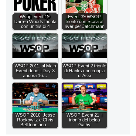
Wsop event 19,
Event 39 WSOP
Darren Woods trionfa
trionfo con Scala al
con un tris di 4
river per Jatchmann
WSOP 2011, al Main
WSOP Event 2 trionfo
Event dopo il Day-3
di Hanks con coppia
ancora 16…
di Assi
WSOP 2010: Jesse
WSOP Event 21 il
Rockowitz e Chris
trionfo del belga
Bell trionfano…
Gathy