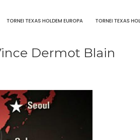
TORNEI TEXAS HOLDEM EUROPA
TORNEI TEXAS HOL
ince Dermot Blain