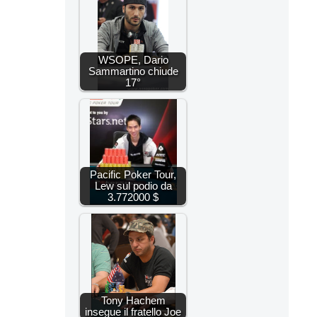
WSOPE, Dario
Sammartino chiude
17°
Pacific Poker Tour,
Lew sul podio da
3.772000 $
Tony Hachem
insegue il fratello Joe