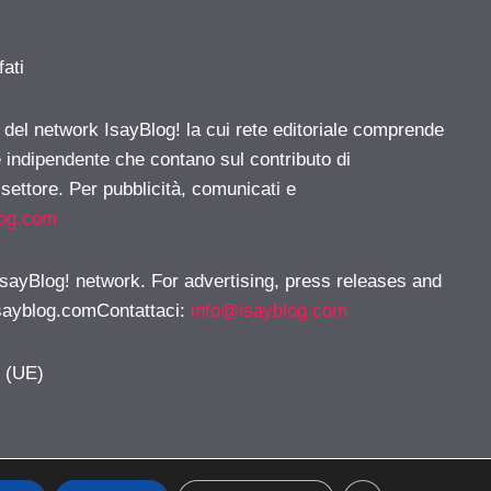
fati
e del network IsayBlog! la cui rete editoriale comprende
e indipendente che contano sul contributo di
 settore. Per pubblicità, comunicati e
log.com
 IsayBlog! network. For advertising, press releases and
sayblog.comContattaci
:
info@isayblog.com
y (UE)