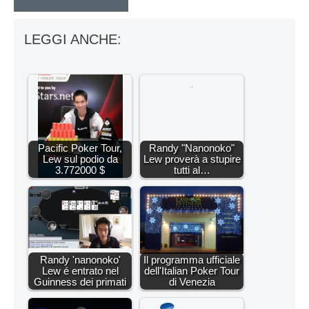
LEGGI ANCHE:
Pacific Poker Tour,
Randy "Nanonoko"
Lew sul podio da
Lew proverà a stupire
3.772000 $
tutti al…
Randy 'nanonoko'
Il programma ufficiale
Lew é entrato nel
dell'Italian Poker Tour
Guinness dei primati
di Venezia