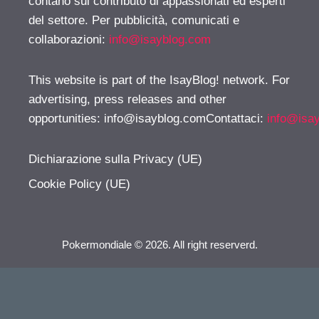
contano sul contributo di appassionati ed esperti
del settore. Per pubblicità, comunicati e
collaborazioni:
info@isayblog.com
This website is part of the IsayBlog! network. For
advertising, press releases and other
opportunities:
info@isayblog.comContattaci
:
info@isa
Dichiarazione sulla Privacy (UE)
Cookie Policy (UE)
Pokermondiale © 2026. All right reserverd.