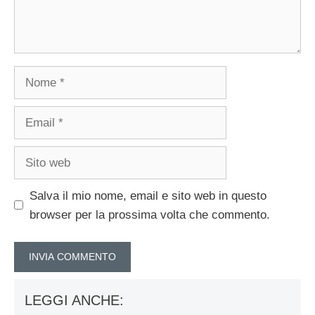
Nome
Email
Sito
web
Salva il mio nome, email e sito web in questo
browser per la prossima volta che commento.
LEGGI ANCHE: