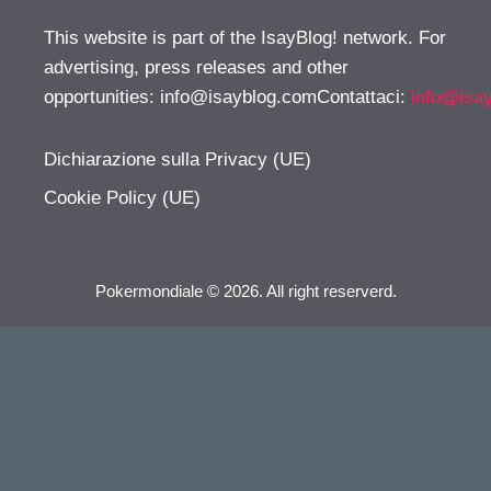
This website is part of the IsayBlog! network. For
advertising, press releases and other
opportunities:
info@isayblog.comContattaci
:
info@isa
Dichiarazione sulla Privacy (UE)
Cookie Policy (UE)
Pokermondiale © 2026. All right reserverd.