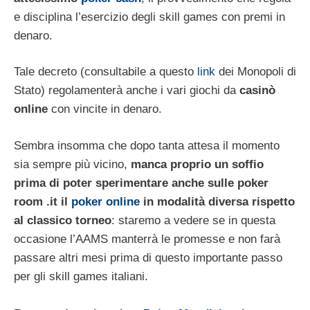
e disciplina l’esercizio degli skill games con premi in
denaro.
Tale decreto (consultabile a questo
link
dei Monopoli di
Stato) regolamenterà anche i vari giochi da
casinò
online
con vincite in denaro.
Sembra insomma che dopo tanta attesa il momento
sia sempre più vicino,
manca proprio un soffio
prima di poter sperimentare anche sulle poker
room .it il
poker online
in modalità diversa rispetto
al classico torneo
: staremo a vedere se in questa
occasione l’AAMS manterrà le promesse e non farà
passare altri mesi prima di questo importante passo
per gli skill games italiani.