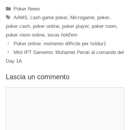
Categorie
Poker News
Tag
AAMS
,
cash game poker
,
Microgame
,
poker
,
poker cash
,
poker online
,
poker player
,
poker room
,
poker room online
,
texas hold'em
Poker online: momento difficile per Isildur1
Mini IPT Sanremo: Muhamet Perati al comando del
Day 1A
Lascia un commento
Commento