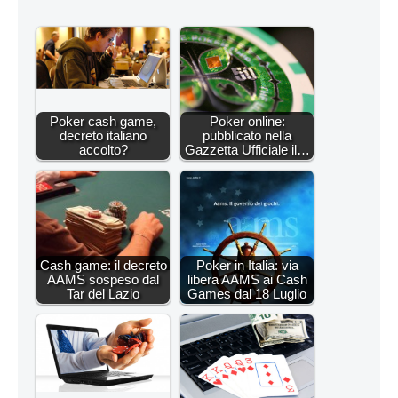
Poker cash game,
Poker online:
decreto italiano
pubblicato nella
accolto?
Gazzetta Ufficiale il…
Cash game: il decreto
Poker in Italia: via
AAMS sospeso dal
libera AAMS ai Cash
Tar del Lazio
Games dal 18 Luglio