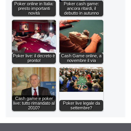
Poker online in Italia:
Poker cash game:
presto importanti
ancora ritardi, il
novità
debutto in autunno
Poker live: il decreto è
Cash Game online, a
pronto!
novembre il via
Cash game e poker
live: tutto rimandato al
Poker live legale da
2010?
settembre?