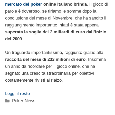
mercato del poker
online italiano brinda
. Il gioco di
parole è doveroso, se tiriamo le somme dopo la
conclusione del mese di Novembre, che ha sancito il
raggiungimento importante: infatti è stata appena
superata la soglia dei 2 miliardi di euro dall’inizio
del 2009
.
Un traguardo importantissimo, raggiunto grazie alla
raccolta del mese di 233 milioni di euro
. Insomma
un anno da ricordare per il gioco online, che ha
segnato una crescita straordinaria per obiettivi
costantemente rivisti al rialzo.
Leggi il resto
Categorie
Poker News