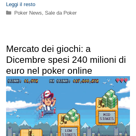
Leggi il resto
Categorie
Poker News
,
Sale da Poker
Mercato dei giochi: a
Dicembre spesi 240 milioni di
euro nel poker online