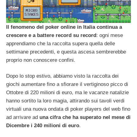
Il fenomeno del poker online in Italia continua a
crescere e a battere record su record
: ogni mese
apprendiamo che la raccolta supera quella delle
settimane precedenti, e questa ascesa sembrerebbe
proprio non conoscere confini.
Dopo lo stop estivo, abbiamo visto la raccolta dei
giochi aumentare fino a sfiorare il vertiginoso picco di
Ottobre di 220 milioni di euro, ma le vacanze natalizie
hanno sortito la loro magia, attirando sui tavoli verdi
virtuali una nuova ondata di poker players del web fino
ad arrivare ad
una cifra che ha superato nel mese di
Dicembre i 240 milioni di euro
.