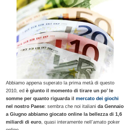
Abbiamo appena superato la prima metà di questo
2010, ed
è giunto il momento di tirare un po’ le
somme per quanto riguarda il
mercato dei giochi
nel nostro Paese
: sembra che noi italiani
da Gennaio
a Giugno abbiamo giocato online la bellezza di 1,6
miliardi di euro
, quasi interamente nell’amato poker
online.