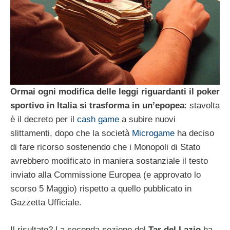
Ormai ogni modifica delle leggi riguardanti il poker
sportivo in Italia si trasforma in un’epopea
: stavolta
è il decreto per il
cash game
a subire nuovi
slittamenti, dopo che la società
Microgame
ha deciso
di fare ricorso sostenendo che i Monopoli di Stato
avrebbero modificato in maniera sostanziale il testo
inviato alla Commissione Europea (e approvato lo
scorso 5 Maggio) rispetto a quello pubblicato in
Gazzetta Ufficiale.
Il risultato? La seconda sezione del
Tar del Lazio
ha