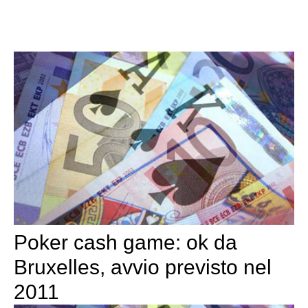
Poker cash game: ok da
Bruxelles, avvio previsto nel
2011