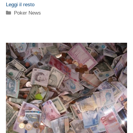
Leggi il resto
Categorie
Poker News