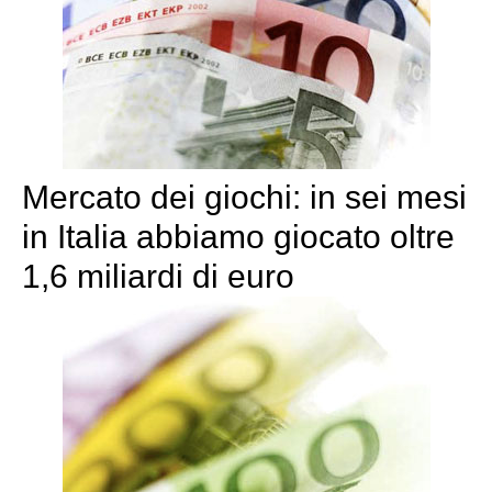
Mercato dei giochi: in sei mesi
in Italia abbiamo giocato oltre
1,6 miliardi di euro