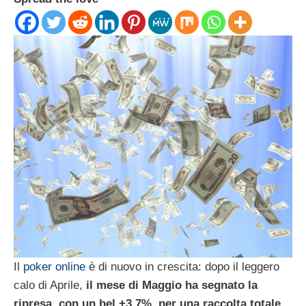
Il
poker online
è di nuovo in crescita: dopo il leggero
calo di Aprile,
il mese di Maggio ha segnato la
ripresa, con un bel +3,7%, per una raccolta totale