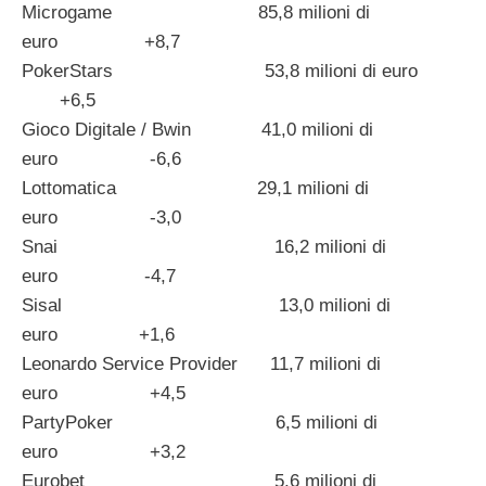
Microgame 85,8 milioni di
euro +8,7
PokerStars 53,8 milioni di euro
+6,5
Gioco Digitale / Bwin 41,0 milioni di
euro -6,6
Lottomatica 29,1 milioni di
euro -3,0
Snai 16,2 milioni di
euro -4,7
Sisal 13,0 milioni di
euro +1,6
Leonardo Service Provider 11,7 milioni di
euro +4,5
PartyPoker 6,5 milioni di
euro +3,2
Eurobet 5,6 milioni di