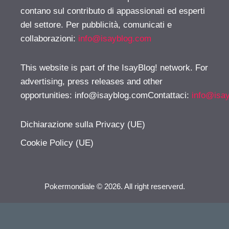
contano sul contributo di appassionati ed esperti
del settore. Per pubblicità, comunicati e
collaborazioni:
info@isayblog.com
This website is part of the IsayBlog! network. For
advertising, press releases and other
opportunities:
info@isayblog.comContattaci
:
info@isa
Dichiarazione sulla Privacy (UE)
Cookie Policy (UE)
Pokermondiale © 2026. All right reserverd.