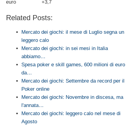
euro +3,7
Related Posts:
Mercato dei giochi: il mese di Luglio segna un
leggero calo
Mercato dei giochi: in sei mesi in Italia
abbiamo…
Spesa poker e skill games, 600 milioni di euro
da…
Mercato dei giochi: Settembre da record per il
Poker online
Mercato dei giochi: Novembre in discesa, ma
l'annata…
Mercato dei giochi: leggero calo nel mese di
Agosto