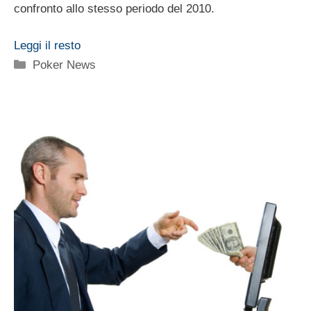
confronto allo stesso periodo del 2010.
Leggi il resto
Categorie
Poker News