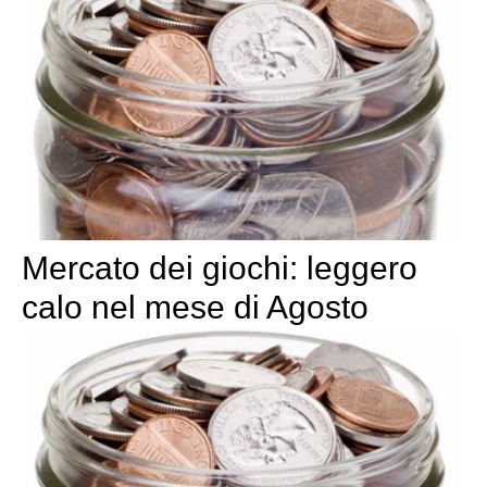
Mercato dei giochi: leggero
calo nel mese di Agosto