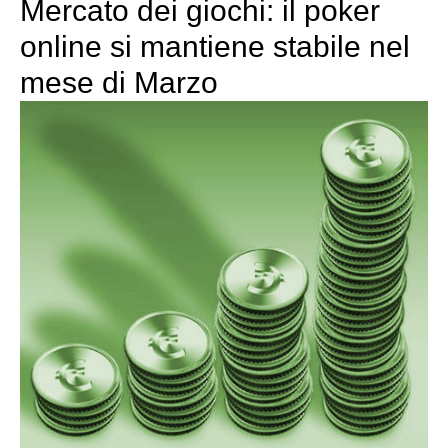
Mercato dei giochi: il poker
online si mantiene stabile nel
mese di Marzo