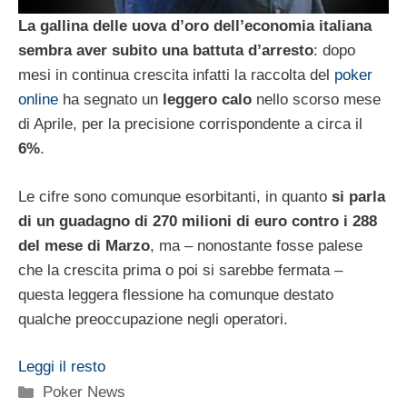
La gallina delle uova d’oro dell’economia italiana
sembra aver subito una battuta d’arresto
: dopo
mesi in continua crescita infatti la raccolta del
poker
online
ha segnato un
leggero calo
nello scorso mese
di Aprile, per la precisione corrispondente a circa il
6%
.
Le cifre sono comunque esorbitanti, in quanto
si parla
di un guadagno di 270 milioni di euro contro i 288
del mese di Marzo
, ma – nonostante fosse palese
che la crescita prima o poi si sarebbe fermata –
questa leggera flessione ha comunque destato
qualche preoccupazione negli operatori.
Leggi il resto
Categorie
Poker News