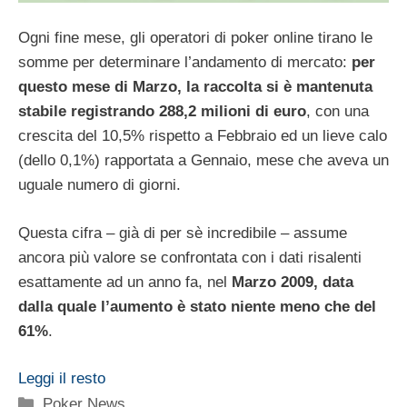
Ogni fine mese, gli operatori di poker online tirano le
somme per determinare l’andamento di mercato:
per
questo mese di Marzo, la raccolta si è mantenuta
stabile registrando 288,2 milioni di euro
, con una
crescita del 10,5% rispetto a Febbraio ed un lieve calo
(dello 0,1%) rapportata a Gennaio, mese che aveva un
uguale numero di giorni.
Questa cifra – già di per sè incredibile – assume
ancora più valore se confrontata con i dati risalenti
esattamente ad un anno fa, nel
Marzo 2009, data
dalla quale l’aumento è stato niente meno che del
61%
.
Leggi il resto
Categorie
Poker News