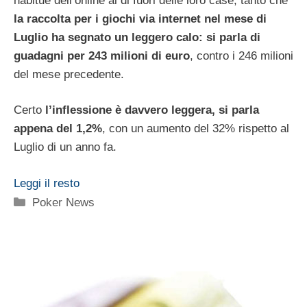
habituè dell’online al di fuori delle loro case, tanto che
la raccolta per i giochi via internet nel mese di
Luglio ha segnato un leggero calo: si parla di
guadagni per 243 milioni di euro
, contro i 246 milioni
del mese precedente.
Certo
l’inflessione è davvero leggera, si parla
appena del 1,2%
, con un aumento del 32% rispetto al
Luglio di un anno fa.
Leggi il resto
Categorie
Poker News