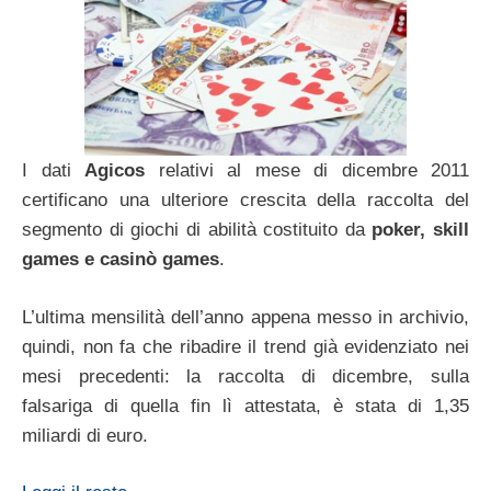
I dati
Agicos
relativi al mese di dicembre 2011
certificano una ulteriore crescita della raccolta del
segmento di giochi di abilità costituito da
poker, skill
games e casinò games
.
L’ultima mensilità dell’anno appena messo in archivio,
quindi, non fa che ribadire il trend già evidenziato nei
mesi precedenti: la raccolta di dicembre, sulla
falsariga di quella fin lì attestata, è stata di 1,35
miliardi di euro.