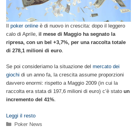
Il
poker online
è di nuovo in crescita: dopo il leggero
calo di Aprile,
il mese di Maggio ha segnato la
ripresa, con un bel +3,7%, per una raccolta totale
di 278,1 milioni di euro
.
Se poi consideriamo la situazione del
mercato dei
giochi
di un anno fa, la crescita assume proporzioni
davvero enormi: rispetto a Maggio 2009 (in cui la
raccolta era stata di 197,6 milioni di euro) c’è stato
un
incremento del 41%
.
Leggi il resto
Categorie
Poker News