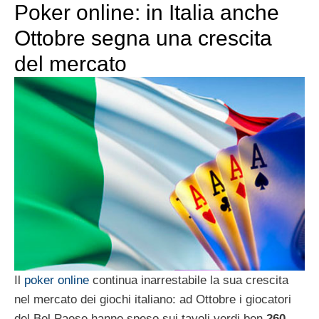
Poker online: in Italia anche
Ottobre segna una crescita
del mercato
Il
poker online
continua inarrestabile la sua crescita
nel mercato dei giochi italiano: ad Ottobre i giocatori
del Bel Paese hanno speso sui tavoli verdi ben
260