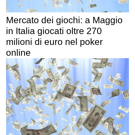
Mercato dei giochi: a Maggio
in Italia giocati oltre 270
milioni di euro nel poker
online