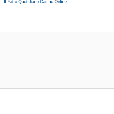
 – Il Fatto Quotidiano Casino Online