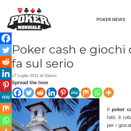
Vai
al
POKER NEWS
contenuto
Poker cash e giochi d
fa sul serio
17 Luglio 2011
di
Gianni
Spread the love
Il
poker ca
fatti, è r
per i gioca