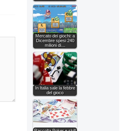
Mercato dei giochi: a
Dicembre spesi 240
milioni di…
In Italia sale la febbre
del gioco
Raccolta Poker e skill