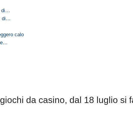
i di…
i di…
eggero calo
tre…
…
ochi da casino, dal 18 luglio si f