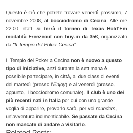
Questo è ciò che potrete trovare venerdì prossimo, 7
novembre 2008,
al bocciodromo di Cecina
. Alle ore
22.00 infatti
si terrà il torneo di Texas Hold’Em
modalità Freezeout con buy-in da 35€
, organizzato
da
“Il Tempio del Poker Cecina”
.
Il Tempio del Poker a Cecina
non è nuovo a questo
tipo di iniziative
, anzi durante la settimana è
possibile partecipare, in città, ai due classici eventi
del martedì (presso l’
Enjoy
) e al venerdì (presso,
appunto, il bocciodromo comunale).
Il club è uno dei
più recenti nati in Italia
per cui con una grande
voglia di apparire, provarlo sarà, per voi
rounders
,
un’avventura indimenticabile.
Se passate da Cecina
non mancate di andare a visitarlo.
Related Posts: