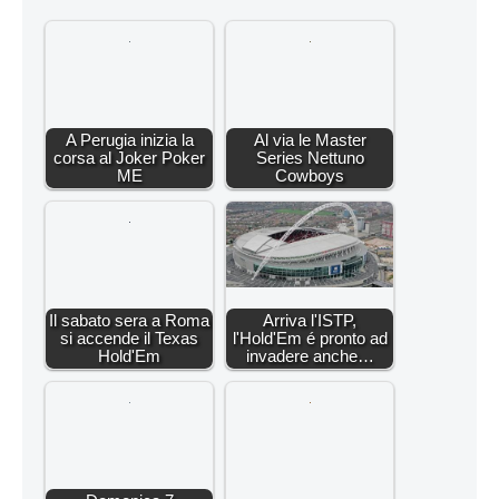
A Perugia inizia la
Al via le Master
corsa al Joker Poker
Series Nettuno
ME
Cowboys
Il sabato sera a Roma
Arriva l'ISTP,
si accende il Texas
l'Hold'Em é pronto ad
Hold'Em
invadere anche…