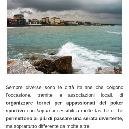
Sempre diverse sono le città italiane che colgono
l’occasione, tramite le associazioni locali, di
organizzare tornei per appassionati del poker
sportivo
con
buy-in
accessibili a molte tasche e che
permettono ai più di passare una serata divertente
,
ma soprattutto differente da molte altre.