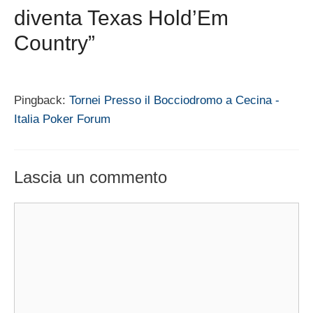
diventa Texas Hold’Em
Country”
Pingback:
Tornei Presso il Bocciodromo a Cecina -
Italia Poker Forum
Lascia un commento
Commento