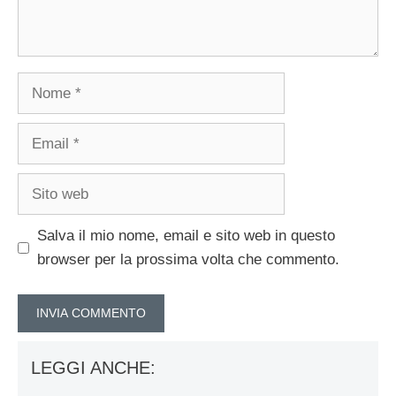
Nome
Email
Sito
web
Salva il mio nome, email e sito web in questo
browser per la prossima volta che commento.
LEGGI ANCHE: