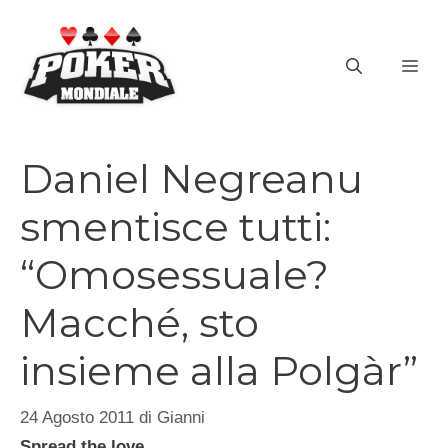
Vai
al
ME
contenuto
Daniel Negreanu
smentisce tutti:
“Omosessuale?
Macché, sto
insieme alla Polgàr”
24 Agosto 2011
di
Gianni
Spread the love