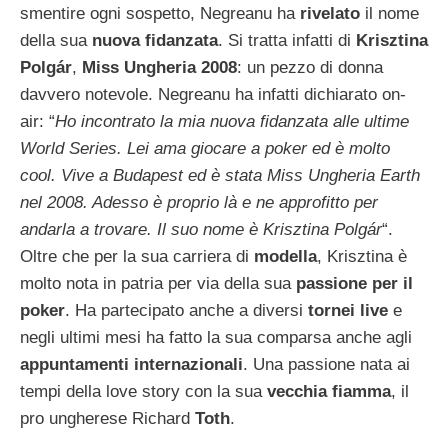
smentire ogni sospetto, Negreanu ha
rivelato
il nome
della sua
nuova fidanzata
. Si tratta infatti di
Krisztina
Polgár
,
Miss Ungheria 2008
: un pezzo di donna
davvero notevole. Negreanu ha infatti dichiarato on-
air: “
Ho incontrato la mia nuova fidanzata alle ultime
World Series. Lei ama giocare a poker ed è molto
cool. Vive a Budapest ed è stata Miss Ungheria Earth
nel 2008. Adesso è proprio là e ne approfitto per
andarla a trovare. Il suo nome è Krisztina Polgár
“.
Oltre che per la sua carriera di
modella
, Krisztina è
molto nota in patria per via della sua
passione per il
poker
. Ha partecipato anche a diversi
tornei live
e
negli ultimi mesi ha fatto la sua comparsa anche agli
appuntamenti internazionali
. Una passione nata ai
tempi della love story con la sua
vecchia fiamma
, il
pro ungherese Richard
Toth
.