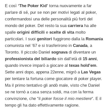
E così
‘The Poker Kid’
torna nuovamente a far
parlare di sé, pur se non per motivi legati al poker,
confermandosi una delle personalità più forti del
mondo del poker. Del resto la sua
carriera
ha alle
spalle
origini difficili
e
scelte di vita
molto
particolari. I suoi
genitori
fuggirono dalla la
Romania
comunista nel ’67 e si trasferirono in
Canada
, a
Toronto. Il piccolo Daniel
sognava
di diventare un
professionista del biliardo
sin dall’età di
15 anni
,
quando invece imparò a giocare al
texas hold’em
.
Sette anni dopo, appena 22enne, migrò a
Las Vegas
per tentare la fortuna come giocatore di poker player.
Ma il primo tentativo gli andò male, visto che Daniel
se ne tornò a casa senza soldi, ma con la ferma
convinzione, che “il
poker fosse il mio mestiere
“. E il
tempo gli ha dato effettivamente ragione.