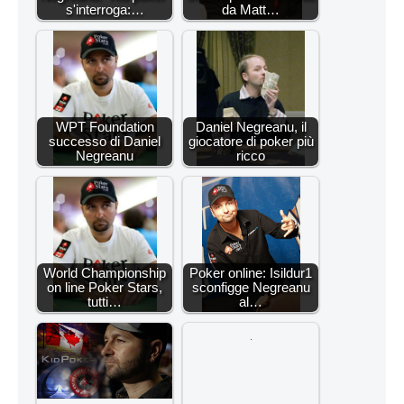
s'interroga:…
da Matt…
WPT Foundation
Daniel Negreanu, il
successo di Daniel
giocatore di poker più
Negreanu
ricco
World Championship
Poker online: Isildur1
on line Poker Stars,
sconfigge Negreanu
tutti…
al…