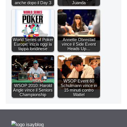
anche dopo il Day 3
Juanda
World Series of Poker
Annette Obrestad
Europe: inizia oggi la
vince il Side Event
tappa londinese
Heads Up…
WSOP Event 60
WSOP 2010: Harold
Schulmann vince in
Angle vince il Seniors
15 minuti contro
Championship
Wattel