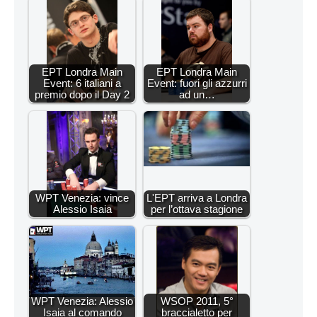
EPT Londra Main
EPT Londra Main
Event: 6 italiani a
Event: fuori gli azzurri
premio dopo il Day 2
ad un…
WPT Venezia: vince
L'EPT arriva a Londra
Alessio Isaia
per l’ottava stagione
WPT Venezia: Alessio
WSOP 2011, 5°
Isaia al comando
braccialetto per