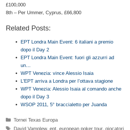
£100,000
8th – Per Ummer, Cyprus, £66,800
Related Posts:
EPT Londra Main Event: 6 italiani a premio
dopo il Day 2
EPT Londra Main Event: fuori gli azzurri ad
un…
WPT Venezia: vince Alessio Isaia
L'EPT arriva a Londra per l’ottava stagione
WPT Venezia: Alessio Isaia al comando anche
dopo il Day 3
WSOP 2011, 5° braccialetto per Juanda
Categorie
Tornei Texas Europa
Tag
David Vamplew
,
ept
,
european poker tour
,
giocatori