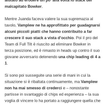
aiutato ad erodere un po’ alla volta lo stack del
malcapitato Bowker
.
Mentre Juanda faceva valere la sua supremazia al
tavolo,
Vamplew ne ha approfittato per guadagnarsi
alcuni piccoli piatti che hanno contribuito a far
crescere il suo stack a vista d’occhio
. Poi il pro del
Team di Full Tilt è riuscito ad eliminare Bowker in
terza posizione, ed è rimasto in heads up contro il suo
giovane avversario detenendo
una chip leading di 4 a
1
.
Si sono poi susseguite una serie di mani in cui la
situazione si è ribaltata continuamente, ma
Vamplew
non ha mai smesso di crederci
e – nonostante
partisse in svantaggio di chips ed esperienza – la sua
voglia di vincere lo ha portato a raggiungere quella che