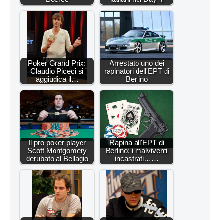
Poker Grand Prix:
Arrestato uno dei
Claudio Piceci si
rapinatori dell'EPT di
aggiudica il…
Berlino
Il pro poker player
Rapina all'EPT di
Scott Montgomery
Berlino: i malviventi
derubato al Bellagio
incastrati……