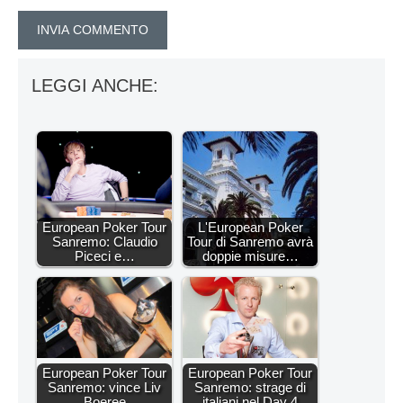
LEGGI ANCHE:
European Poker Tour
L'European Poker
Sanremo: Claudio
Tour di Sanremo avrà
Piceci e…
doppie misure…
European Poker Tour
European Poker Tour
Sanremo: vince Liv
Sanremo: strage di
Boeree
italiani nel Day 4