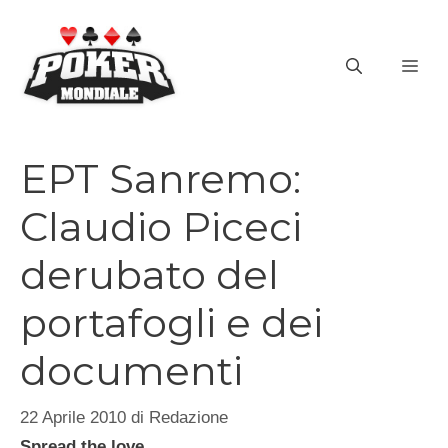
Vai
al
ME
contenuto
EPT Sanremo:
Claudio Piceci
derubato del
portafogli e dei
documenti
22 Aprile 2010
di
Redazione
Spread the love