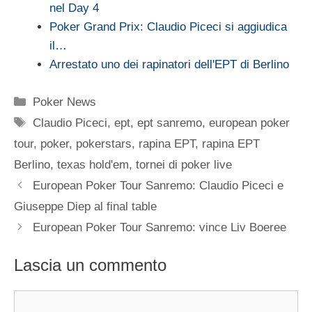
nel Day 4
Poker Grand Prix: Claudio Piceci si aggiudica
il…
Arrestato uno dei rapinatori dell'EPT di Berlino
Categorie
Poker News
Tag
Claudio Piceci
,
ept
,
ept sanremo
,
european poker
tour
,
poker
,
pokerstars
,
rapina EPT
,
rapina EPT
Berlino
,
texas hold'em
,
tornei di poker live
European Poker Tour Sanremo: Claudio Piceci e
Giuseppe Diep al final table
European Poker Tour Sanremo: vince Liv Boeree
Lascia un commento
Commento